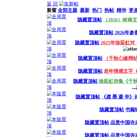
返 回
新窗
全部主题
最新
热门
热帖
精华
更
隐藏置顶帖
（2026）岭
隐藏置顶帖
2026年
隐藏置顶帖
2025年徐延虹
隐藏置顶帖
（千秋心缘网
隐藏置顶帖
老年情感文字
隐藏置顶帖
徐延虹诗集《千
...
隐藏置顶帖
《龚 墨 凝 华
隐藏置顶帖
书籍
隐藏置顶帖
品赏中国寺
隐藏置顶帖
品赏中国寺