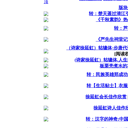
版块
转：楚天遥过清江
《千秋素韵》热
转：芦
《严先生祠堂记
（诗家徐延虹）轱辘体·步唐
[阅读
(诗家徐延虹）轱辘体.人
板栗壳煮水的
转：民族英雄郑成功
转【生活贴士】衣服
徐延虹会长佳作欣赏
徐延虹诗人佳作
转：汉字的神奇:中