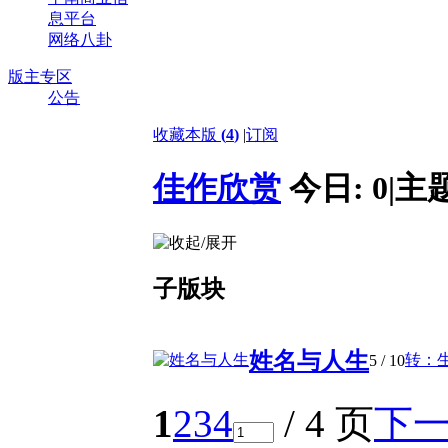
息平台
网络八卦
版主专区
公告
收藏本版
(
4
)
|
订阅
佳作欣赏
今日:
0
|
主
子版块
姓名与人生
转：
5
/ 10
1
2
3
4
/ 4 页
下