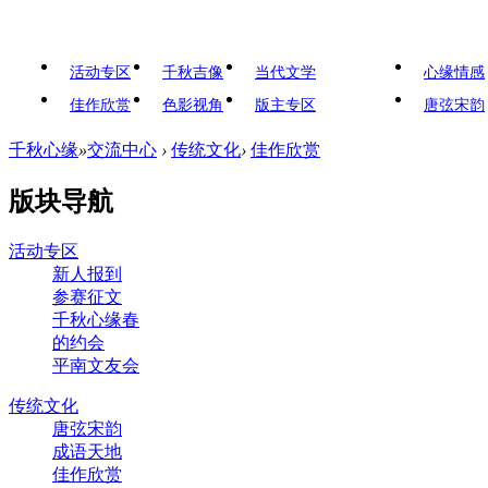
活动专区
千秋吉像
当代文学
心缘情感
佳作欣赏
色影视角
版主专区
唐弦宋韵
千秋心缘
»
交流中心
›
传统文化
›
佳作欣赏
版块导航
活动专区
新人报到
参赛征文
千秋心缘春
的约会
平南文友会
传统文化
唐弦宋韵
成语天地
佳作欣赏