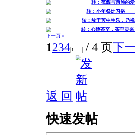
转：范蠡与西施的爱
转：小年祭灶习俗——
转：故于苦中生乐，乃禅
转：心静茶至，茶至灵来
下一页 »
1
2
3
4
/ 4 页
下
返 回
快速发帖