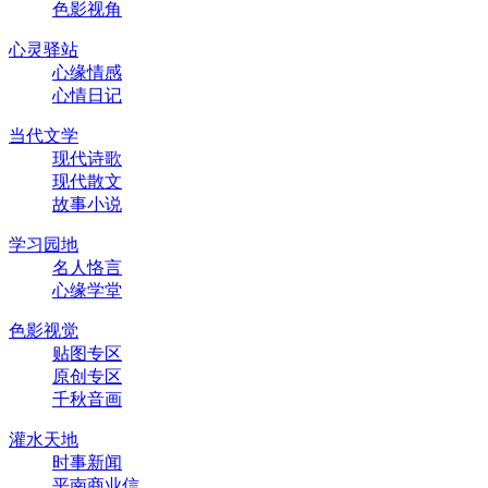
色影视角
心灵驿站
心缘情感
心情日记
当代文学
现代诗歌
现代散文
故事小说
学习园地
名人恪言
心缘学堂
色影视觉
贴图专区
原创专区
千秋音画
灌水天地
时事新闻
平南商业信