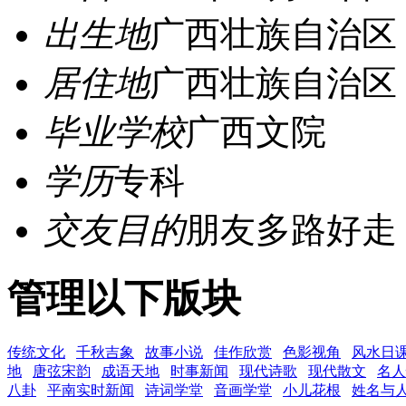
出生地
广西壮族自治区 
居住地
广西壮族自治区 
毕业学校
广西文院
学历
专科
交友目的
朋友多路好走
管理以下版块
传统文化
千秋吉象
故事小说
佳作欣赏
色影视角
风水日
地
唐弦宋韵
成语天地
时事新闻
现代诗歌
现代散文
名人
八卦
平南实时新闻
诗词学堂
音画学堂
小儿花根
姓名与