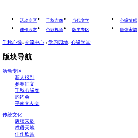
活动专区
千秋吉像
当代文学
心缘情感
佳作欣赏
色影视角
版主专区
唐弦宋韵
千秋心缘
»
交流中心
›
学习园地
›
心缘学堂
版块导航
活动专区
新人报到
参赛征文
千秋心缘春
的约会
平南文友会
传统文化
唐弦宋韵
成语天地
佳作欣赏