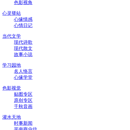
色影视角
心灵驿站
心缘情感
心情日记
当代文学
现代诗歌
现代散文
故事小说
学习园地
名人恪言
心缘学堂
色影视觉
贴图专区
原创专区
千秋音画
灌水天地
时事新闻
平南商业信