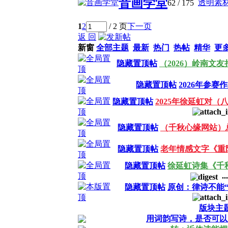
音画学堂
透明素
62
/ 175
1
2
/ 2 页
下一页
返 回
新窗
全部主题
最新
热门
热帖
精华
更
隐藏置顶帖
（2026）岭南文
隐藏置顶帖
2026年参赛
隐藏置顶帖
2025年徐延虹对
隐藏置顶帖
（千秋心缘网站）
隐藏置顶帖
老年情感文字《重
隐藏置顶帖
徐延虹诗集《千
..
隐藏置顶帖
原创：律诗不能“
版块主
用词韵写诗，是否可以