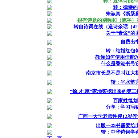
转：近体诗能押
转：律诗的
朱淑真《断肠
很有诗意的别称和（笔字）
转自诗词在线（造诗余话（4
关于“青鸾”的
自费出
转：结婚红包
教你如何使用佳能7
什么是香港书号
南京市长是不是叫江大
转：平水韵
“徐.才.厚”家地窖挖出来的第
百家姓笔划
分享：学习写
广西一大学老师性侵12岁侄
出版一本书需要给
转：中华诗词学