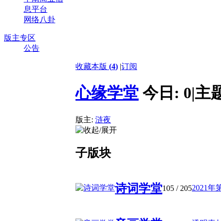
息平台
网络八卦
版主专区
公告
收藏本版
(
4
)
|
订阅
心缘学堂
今日:
0
|
主
版主:
涟夜
子版块
诗词学堂
2021年
105
/ 205