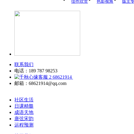
佳作欣赏
色影视角
版主
联系我们
电话：189 787 98253
68621914
邮箱：68621914@qq.com
社区生活
日课精髓
成语天地
唐弦宋韵
运程预测