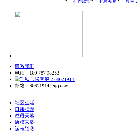
佳作欣赏
色影视角
版主
联系我们
电话：189 787 98253
68621914
邮箱：68621914@qq.com
社区生活
日课精髓
成语天地
唐弦宋韵
运程预测