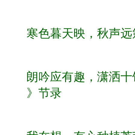
寒色暮天映，秋声远
朗吟应有趣，潇洒十
》节录