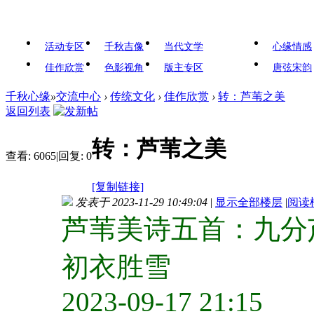
活动专区
千秋吉像
当代文学
心缘情感
佳作欣赏
色影视角
版主专区
唐弦宋韵
千秋心缘
»
交流中心
›
传统文化
›
佳作欣赏
›
转：芦苇之美
返回列表
转：芦苇之美
查看:
6065
|
回复:
0
[复制链接]
发表于 2023-11-29 10:49:04
|
显示全部楼层
|
阅读
芦苇美诗五首：九分
初衣胜雪
2023-09-17 21:15