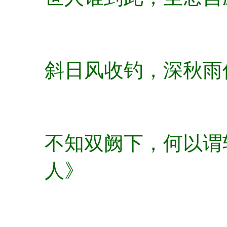
斜日风收钓，深秋雨
不知双阙下，何以谓轩
人》