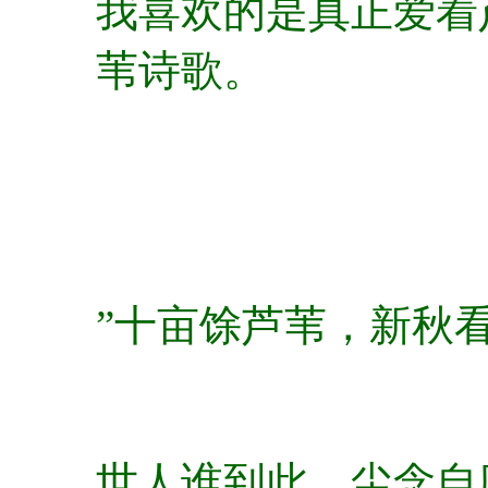
我喜欢的是真正爱着
苇诗歌。
”十亩馀芦苇，新秋
世人谁到此，尘念自