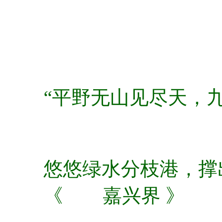
“平野无山见尽天，
悠悠绿水分枝港，撑出
《 嘉兴界 》