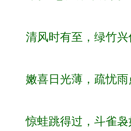
清风时有至，绿竹兴
嫩喜日光薄，疏忧雨
惊蛙跳得过，斗雀袅