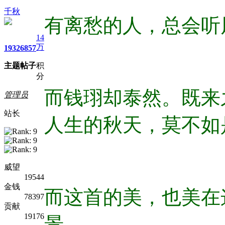
千秋
有离愁的人，总会听
14
万
1932
6857
主题
帖子
积
分
而钱珝却泰然。既来
管理员
站长
人生的秋天，莫不如
威望
19544
金钱
而这首的美，也美在
78397
贡献
19176
景。