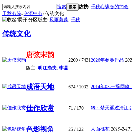
搜索
热搜:
千秋心缘春的约会
搜索
千秋心缘
»
交流中心
›
传统文化
分区版主:
风雨萧萧
,
千秋
传统文化
唐弦宋韵
2200
/ 7431
2026年参赛作品
202
版主:
明江渔夫
,
李晶
成语天地
2014年03:一辞同轨
674
/ 1032
佳作欣赏
转：楚天遥过清江
71
/ 170
色影视角
人面桃花
2019-2-17
25
/ 122