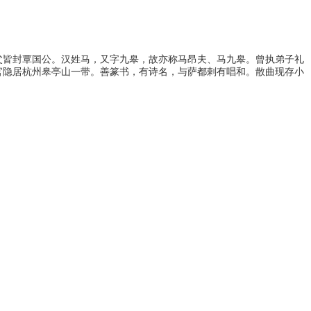
父皆封覃国公。汉姓马，又字九皋，故亦称马昂夫、马九皋。曾执弟子礼
官隐居杭州皋亭山一带。善篆书，有诗名，与萨都剌有唱和。散曲现存小