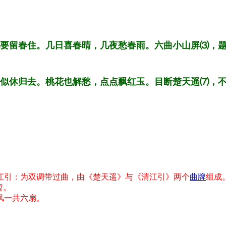
要留春住。几日喜春晴，几夜愁春雨。六曲小山屏⑶，
似休归去。桃花也解愁，点点飘红玉。目断楚天遥⑺，
江引：为双调带过曲，由《楚天遥》与《清江引》两个
曲牌
组成
暂。
风一共六扇。