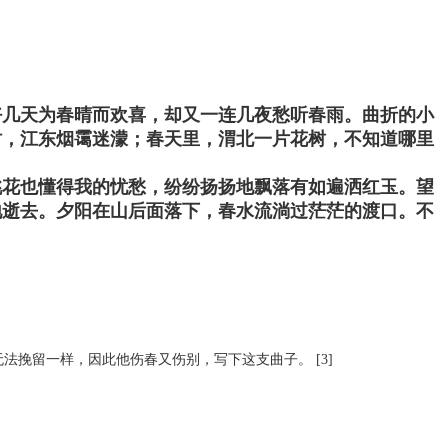
好几天为春晴而欢喜，却又一连几夜愁听春雨。曲折的小
时，江东烟霭迷濛；春天里，渭北一片花树，不知道哪里
桃花也懂得我的忧愁，纷纷扬扬地飘落有如遍洒红玉。望
地逝去。夕阳在山后面落下，春水流淌过茫茫的渡口。不
挽留一样，因此他伤春又伤别，写下这支曲子。 [3]