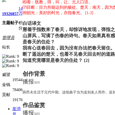
⑹着：犹教，得，叫，让。元人口语。
⑺目断：目力所能达到的极处。楚天：南天，因为
14
⑻韶光：美好的时光，亦指春光。
[1-3]
万
1932
6857
主题
帖子
积
白话译文
分
掰着手指数来了春天，却惊讶地发现，弹指之
山屏风，写满了伤春的诗句。春天如果真有感
管理员
是春天的住处？
站长
我有心送春回去，因为没有办法把春天留住。
断了遥远的楚天，也看不见春天回去时的道路
知道究竟哪里是春天的住处？
[2]
创作背景
威望
19544
播报
编辑
金钱
78406
薛昂夫生活于元代中期。这组曲子当为送别友人而作。送别
贡献
19176
作品鉴赏
发消
播报
息
编辑