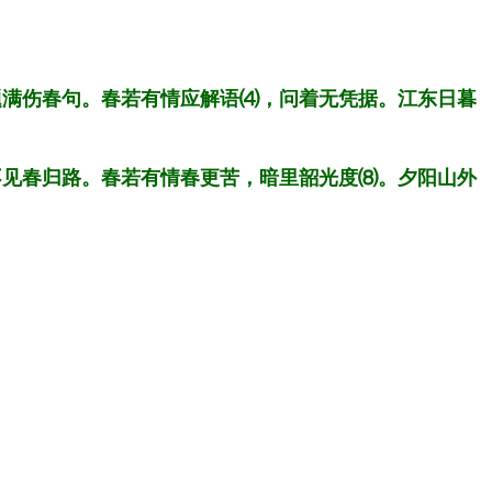
题满伤春句。春若有情应解语⑷，问着无凭据。江东日暮
不见春归路。春若有情春更苦，暗里韶光度⑻。夕阳山外
。