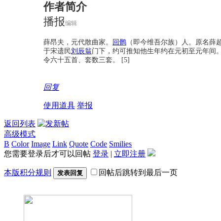
作者简介
播报
编辑
薛昂夫，元代散曲家。
回鹘
（即今维吾尔族）人。原名薛
于宋遗民
刘辰翁
门下，约可推知他生年约在元初至元年间
令六十五首、套数三套。 [5]
回复
使用道具
举报
返回列表
高级模式
B
Color
Image
Link
Quote
Code
Smilies
您需要登录后才可以回帖
登录
|
立即注册
本版积分规则
回帖后跳转到最后一页
发表回复