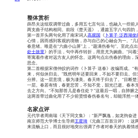
整体赏析
薛昂夫这组双调带过曲，多用五七言句法，也融入一些前
两支曲子结构相同。前段《楚天遥》，通篇五字八句四韵
第一首开头两句化用了南宋词人
高观国
《
卜算子·泛西湖坐
心情，因而感到客观的境物，亦与自己的心融会为一。“几
春意绪。唯是在“六曲小山屏”上，“题满伤春句”。至此点
处士故里
》的手法，句中再作转折，用意尤为婉曲。“问着
寄寓着作者对远方友人的怀念。这两句点出伤春的理由，深
思念。
第二首根据宋僧仲皎的词作《卜算子·送春》改编而成。“
来，何似休归去。”既然明年还要回来，不如不要归去。但
分辨。这一层意境，极为凄美。春天终于归去了。“目断楚
一层。春若有情，春更悲苦，不知不觉，韶光已逝。春本无
去之方向。“不知那答儿是春住处？”这最后一唱，自肺腑
这两首带过曲化用了不少前贤惜春伤春名句，却能浑然一体，
名家点评
元代学者周南瑞《天下同文集》：“新严飘逸，如龙驹奋进
南京师范大学博士生导师
王星琦
《元曲三百首注评》：这
来流畅上口，而且很好地突出强调了作者对春天的执着情感。 [1