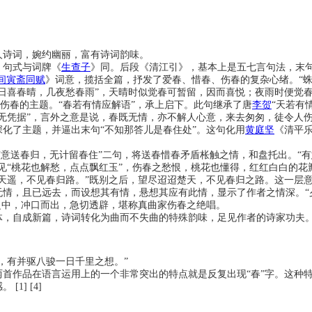
人诗词，婉约幽丽，富有诗词韵味。
，句式与词牌《
生查子
》同。后段《清江引》，基本上是五七言句法，末
间寅斋同赋
》词意，揽括全篇，抒发了爱春、惜春、伤春的复杂心绪。“蛛
日喜春晴，几夜愁春雨”，天晴时似觉春可暂留，因而喜悦；夜雨时便觉
出伤春的主题。“春若有情应解语”，承上启下。此句继承了唐
李贺
“天若有
无凭据”，言外之意是说，春既无情，亦不解人心意，来去匆匆，徒令人伤
化了主题，并逼出末句“不知那答儿是春住处”。这句化用
黄庭坚
《清平
有意送春归，无计留春住”二句，将送春惜春矛盾枨触之情，和盘托出。“有
见“桃花也解愁，点点飘红玉”，伤春之愁恨，桃花也懂得，红红白白的
天遥，不见春归路。”既别之后，望尽迢迢楚天，不见春归之路。这一层意
情，且已远去，而设想其有情，悬想其应有此情，显示了作者之情深。“
之中，冲口而出，急切透辟，堪称真曲家伤春之绝唱。
自成新篇，诗词转化为曲而不失曲的特殊韵味，足见作者的诗家功夫。 [3
，有并驱八骏一日千里之想。”
两首作品在语言运用上的一个非常突出的特点就是反复出现“春”字。这种
] [4]