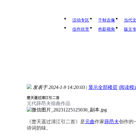
活动专区
千秋吉像
当代
佳作欣赏
色影视角
版主
发表于 2024-1-9 14:20:03
|
显示全部楼层
|
阅读模
楚天遥过清江引二首
元代薛昂夫组曲作品
《楚天遥过清江引二首》是
元曲
作家
薛昂夫
创作的
诗词韵味。