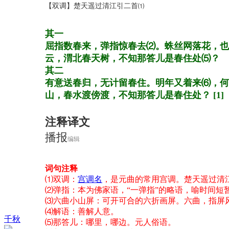
【双调】楚天遥过清江引二首
⑴
其一
屈指数春来，弹指惊春去⑵。蛛丝网落花，也
云，渭北春天树，不知那答儿是春住处⑸？
其二
有意送春归，无计留春住。明年又着来⑹，何
山，春水渡傍渡，不知那答儿是春住处？
[1]
注释译文
播报
编辑
词句注释
⑴双调：
宫调名
，是元曲的常用宫调。楚天遥过清
⑵弹指：本为佛家语，“一弹指”的略语，喻时间短
⑶六曲小山屏：可开可合的六折画屏。六曲，指屏
⑷解语：善解人意。
千秋
⑸那答儿：哪里，哪边。元人俗语。