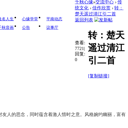
千秋心缘
»
交流中心
›
传
统文化
›
佳作欣赏
›
转：
楚天遥过清江引二首
姓名人生
心缘学堂
平南动态
返回列表
千秋音画
公告
议事厅
转：楚天
查看:
遥过清江
7721
|
回复:
引二首
0
[复制链接]
对友人的思念，同时蕴含着激人惜时之意。风格婉约幽丽，富有