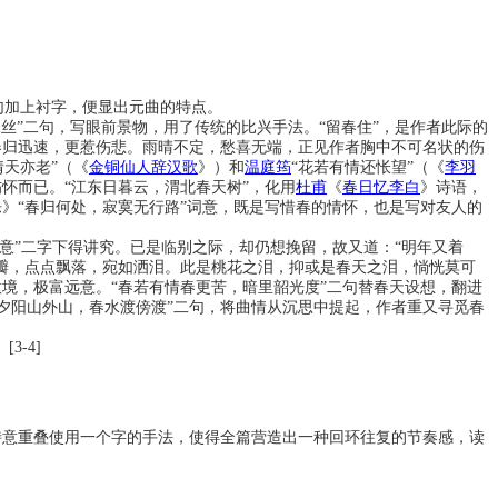
句加上衬字，便显出元曲的特点。
丝”二句，写眼前景物，用了传统的比兴手法。“留春住”，是作者此际的
春归迅速，更惹伤悲。雨晴不定，愁喜无端，正见作者胸中不可名状的伤
情天亦老”（《
金铜仙人辞汉歌
》）和
温庭筠
“花若有情还怅望”（《
李羽
怀而已。“江东日暮云，渭北春天树”，化用
杜甫
《
春日忆李白
》诗语，
乐》“春归何处，寂寞无行路”词意，既是写惜春的情怀，也是写对友人的
意”二字下得讲究。已是临别之际，却仍想挽留，故又道：“明年又着
花瓣，点点飘落，宛如洒泪。此是桃花之泪，抑或是春天之泪，惝恍莫可
境，极富远意。“春若有情春更苦，暗里韶光度”二句替春天设想，翻进
夕阳山外山，春水渡傍渡”二句，将曲情从沉思中提起，作者重又寻觅春
-4]
特意重叠使用一个字的手法，使得全篇营造出一种回环往复的节奏感，读