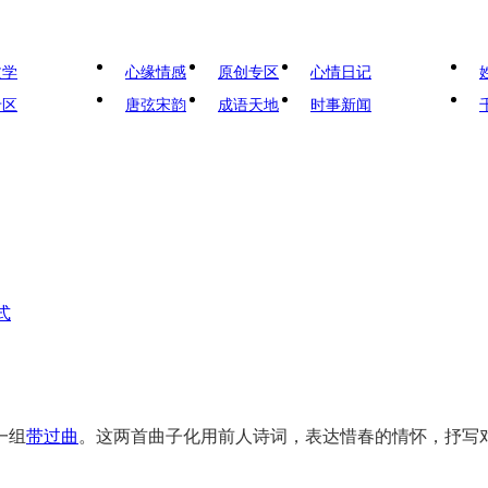
文学
心缘情感
原创专区
心情日记
专区
唐弦宋韵
成语天地
时事新闻
式
一组
带过曲
。这两首曲子化用前人诗词，表达惜春的情怀，抒写