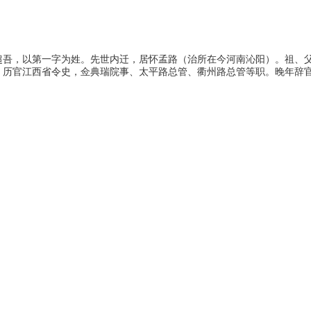
超吾，以第一字为姓。先世内迁，居怀孟路（治所在今河南沁阳）。祖、
。历官江西省令史，佥典瑞院事、太平路总管、衢州路总管等职。晚年辞