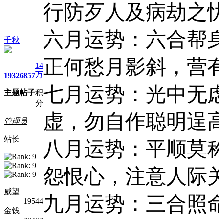
行防歹人及病劫之
六月运势：六合帮
千秋
正何愁月影斜，营
14
万
1932
6857
七月运势：光中无
主题
帖子
积
分
虚，勿自作聪明逞
管理员
站长
八月运势：平顺莫
怨恨心，注意人际
威望
九月运势：三合照
19544
金钱