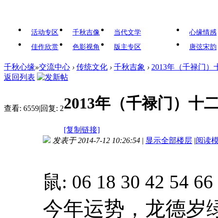
活动专区
千秋吉像
当代文学
心缘情感
佳作欣赏
色影视角
版主专区
唐弦宋韵
千秋心缘
»
交流中心
›
传统文化
›
千秋吉象
›
2013年（千禄门
返回列表
2013年（千禄门）十
查看:
6559
|
回复:
2
[复制链接]
发表于 2014-7-12 10:26:54
|
显示全部楼层
|
阅读
鼠: 06 18 30 42 54 66
今年运势，龙德岁