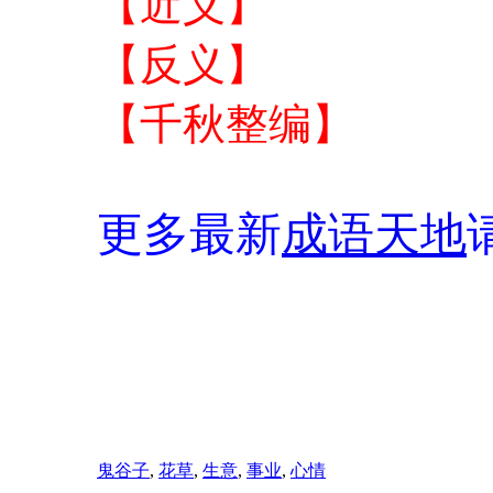
【近义】
【反义】
【千秋整编】
更多最新
成语天地
鬼谷子
,
花草
,
生意
,
事业
,
心情