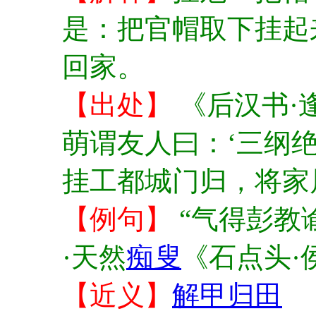
是：把官帽取下挂起
回家。
【出处】
《后汉书·
萌谓友人曰：‘三纲
挂工都城门归，将家
【例句】
“气得彭教
·天然
痴叟
《石点头·
【近义】
解甲归田