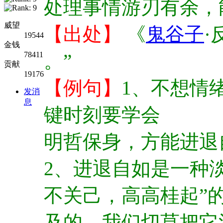
处理事情游刃有余，
威望
【出处】
《
鬼谷子
·
19544
金钱
78411
。”
贡献
19176
【例句】
1、不想情
发消
息
键时刻要学会
明哲保身，方能进退
2、进退自如是一种
不关己，高高桂起”
及的，我们切莫把它