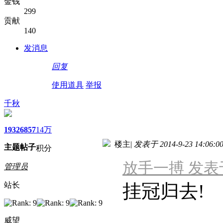
金钱
299
贡献
140
发消息
回复
使用道具
举报
千秋
1932
6857
14万
楼主
|
发表于 2014-9-23 14:06:0
主题
帖子
积分
放手一搏 发表于 2
管理员
站长
挂冠归去!
威望