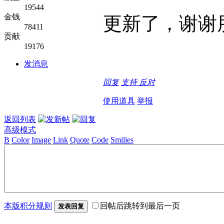
19544
金钱
更新了，谢谢
78411
贡献
19176
发消息
回复
支持
反对
使用道具
举报
返回列表
高级模式
B
Color
Image
Link
Quote
Code
Smilies
本版积分规则
回帖后跳转到最后一页
发表回复