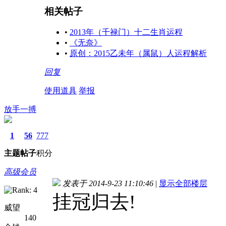
相关帖子
•
2013年（千禄门）十二生肖运程
•
《无奈》
•
原创：2015乙未年（属鼠）人运程解析
回复
使用道具
举报
放手一搏
1
56
777
主题
帖子
积分
高级会员
发表于 2014-9-23 11:10:46
|
显示全部楼层
挂冠归去!
威望
140