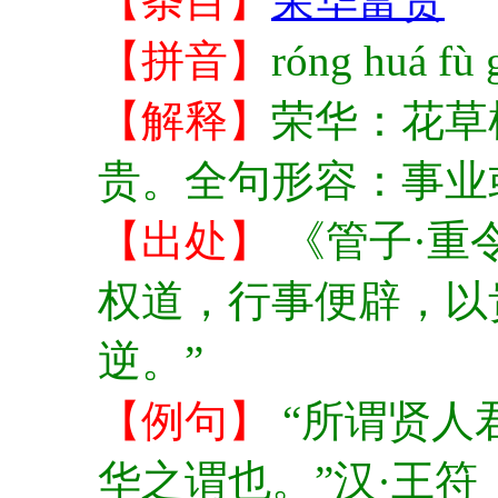
【条目】
荣华富贵
【拼音】
róng huá fù 
【解释】
荣华：花草
贵。全句形容：事业
【出处】
《管子·重
权道，行事便辟，以
逆。”
【例句】
“所谓贤人
华之谓也。”汉·王符