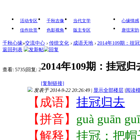
活动专区
千秋吉像
当代文学
心缘情感
佳作欣赏
色影视角
版主专区
唐弦宋韵
千秋心缘
»
交流中心
›
传统文化
›
成语天地
›
2014年109期：挂
返回列表
2014年109期：挂
查看:
5735
|
回复:
2
[复制链接]
发表于 2014-9-22 20:26:49
|
显示全部楼层
|
阅读
【成语】
挂冠归去
【拼音】
guà guān guī
【解释】
挂冠：把帽