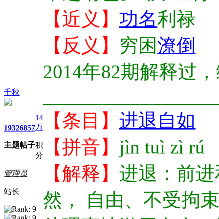
【近义】
功名
利禄
【反义】
穷困
潦倒
2014年82期解释过
__________________
千秋
【条目】
进退自如
14
万
1932
6857
【拼音】
jìn tuì zì rú
主题
帖子
积
分
【解释】
进退：前进
管理员
站长
然， 自由、不受拘束