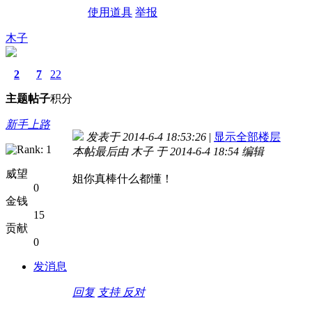
使用道具
举报
木子
2
7
22
主题
帖子
积分
新手上路
发表于 2014-6-4 18:53:26
|
显示全部楼层
本帖最后由 木子 于 2014-6-4 18:54 编辑
威望
姐你真棒
什么都懂！
0
金钱
15
贡献
0
发消息
回复
支持
反对