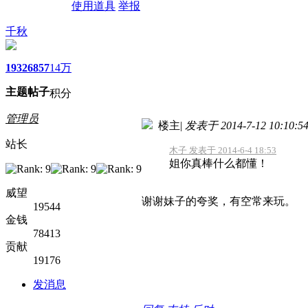
使用道具
举报
千秋
1932
6857
14万
主题
帖子
积分
管理员
楼主
|
发表于 2014-7-12 10:10:5
站长
木子 发表于 2014-6-4 18:53
姐你真棒什么都懂！
威望
谢谢妹子的夸奖，有空常来玩。
19544
金钱
78413
贡献
19176
发消息