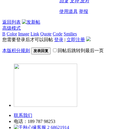
回复
支持
反对
使用道具
举报
返回列表
高级模式
B
Color
Image
Link
Quote
Code
Smilies
您需要登录后才可以回帖
登录
|
立即注册
本版积分规则
回帖后跳转到最后一页
发表回复
联系我们
电话：189 787 98253
68621914