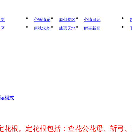
文学
心缘情感
原创专区
心情日记
专区
唐弦宋韵
成语天地
时事新闻
读模式
定花根。定花根包括：查花公花母、斩
弓、