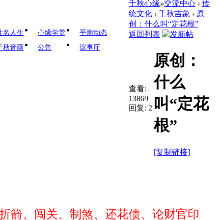
千秋心缘
»
交流中心
›
传
统文化
›
千秋吉象
›
原
创：什么叫“定花根”
姓名人生
心缘学堂
平南动态
返回列表
千秋音画
公告
议事厅
原创：
什么
查看:
13869
|
叫“定花
回复:
2
根”
[复制链接]
折箭、闯
关、制煞、还花债、论财官印