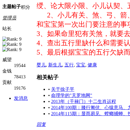
绶、论大限
小限、小儿认契、
主题
帖子
积分
2、小儿有关、煞、弓、箭、
管理员
和宝宝第
一次出门要注意的事
站长
3、如果命里犯有关煞，就要
4、查出五行里缺什么和需要
5、最后根据宝宝的五行欠缺
威望
婴儿
,
新生儿
,
五行
,
宝宝
,
健康
19544
金钱
相关帖子
78413
贡献
19176
•
关于徐子平
•
命理学的"天罗地网"
发消息
•
2013年（千禄门）十二生肖运程
•
2014年100期：膝行匍伏、心猿意马
•
2014年115期：显而易见、螳螂捕蝉
回复