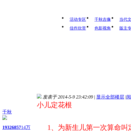
活动专区
千秋吉像
当代
佳作欣赏
色影视角
版主
发表于 2014-5-9 23:42:09
|
显示全部楼层
|
阅
小儿定花根
千秋
1、为新生儿第一次算命叫
1932
6857
14万