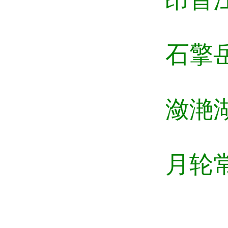
石擎岳寺
潋滟湖光
月轮常与