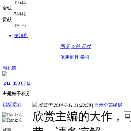
19544
金钱
78442
贡献
19176
发消息
回复
支持
反对
使用道具
举报
周孔德
242
353
6742
主题
帖子
积分
论坛元老
发表于 2014-6-11 11:23:58
|
显示全部楼层
欣赏主编的大作，
威望