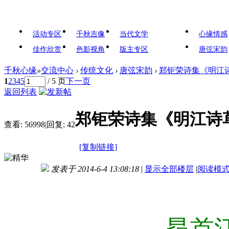
活动专区
千秋吉像
当代文学
心缘情感
佳作欣赏
色影视角
版主专区
唐弦宋韵
千秋心缘
»
交流中心
›
传统文化
›
唐弦宋韵
›
郑钜荣诗集《明江
1
2
3
4
5
/ 5 页
下一页
返回列表
郑钜荣诗集《明江诗
查看:
56998
|
回复:
42
[复制链接]
发表于 2014-6-4 13:08:18
|
显示全部楼层
|
阅读模
昂首江垠