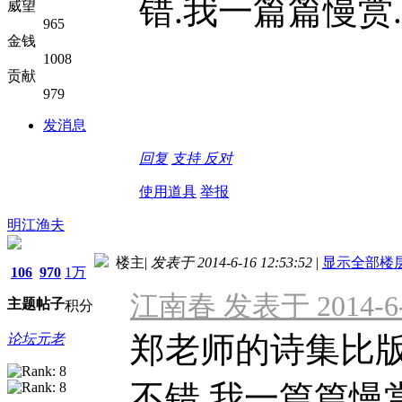
错.我一篇篇慢赏.
威望
965
金钱
1008
贡献
979
发消息
回复
支持
反对
使用道具
举报
明江渔夫
楼主
|
发表于 2014-6-16 12:53:52
|
显示全部楼
106
970
1万
江南春 发表于 2014-6-1
主题
帖子
积分
郑老师的诗集比版
论坛元老
不错.我一篇篇慢赏