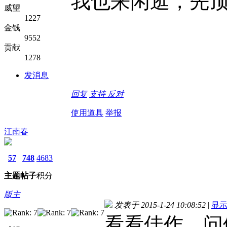
我也来闲逛，先
威望
1227
金钱
9552
贡献
1278
发消息
回复
支持
反对
使用道具
举报
江南春
57
748
4683
主题
帖子
积分
版主
发表于 2015-1-24 10:08:52
|
显
看看佳作，问