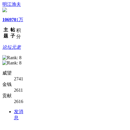
明江渔夫
106
970
1万
主
帖
积
题
子
分
论坛元老
威望
2741
金钱
2611
贡献
2616
发消
息