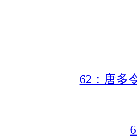
62：唐多