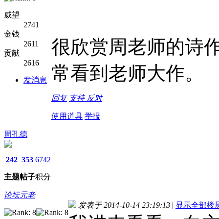
威望
2741
金钱
很欣赏周老师的诗
2611
贡献
2616
常看到老师大作。
发消息
回复
支持
反对
使用道具
举报
周孔德
242
353
6742
主题
帖子
积分
论坛元老
发表于 2014-10-14 23:19:13
|
显示全部楼