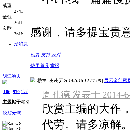
威望
2741
金钱
2611
贡献
感谢，请多提宝贵
2616
发消息
回复
支持
反对
使用道具
举报
明江渔夫
楼主
|
发表于 2014-6-16 12:57:08
|
显示全部楼
106
970
1万
周孔德 发表于 2014-6-1
主题
帖子
积分
欣赏主编的大作
论坛元老
代劳。请多凉解