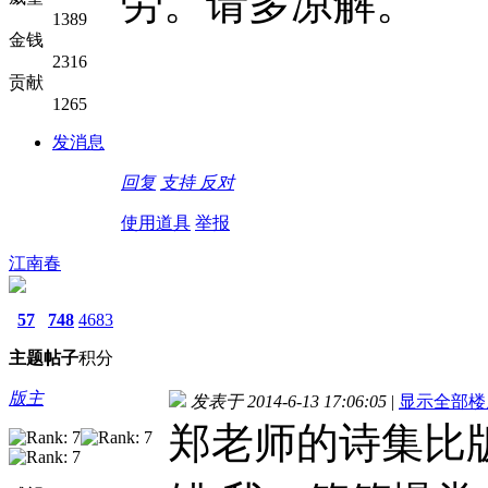
劳。请多凉解。
1389
金钱
2316
贡献
1265
发消息
回复
支持
反对
使用道具
举报
江南春
57
748
4683
主题
帖子
积分
版主
发表于 2014-6-13 17:06:05
|
显示全部楼
郑老师的诗集比版