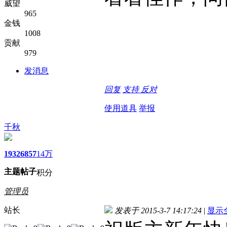
威望
965
金钱
1008
贡献
979
发消息
回复
支持
反对
使用道具
举报
千秋
1932
6857
14万
主题
帖子
积分
管理员
站长
发表于 2015-3-7 14:17:24
|
显示