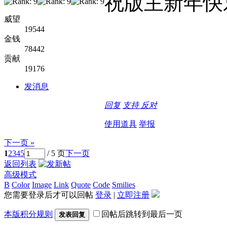
祝版主新年快
威望
19544
金钱
78442
贡献
19176
发消息
回复
支持
反对
使用道具
举报
下一页 »
1
2
3
4
5
/ 5 页
下一页
返回列表
高级模式
B
Color
Image
Link
Quote
Code
Smilies
您需要登录后才可以回帖
登录
|
立即注册
本版积分规则
回帖后跳转到最后一页
发表回复