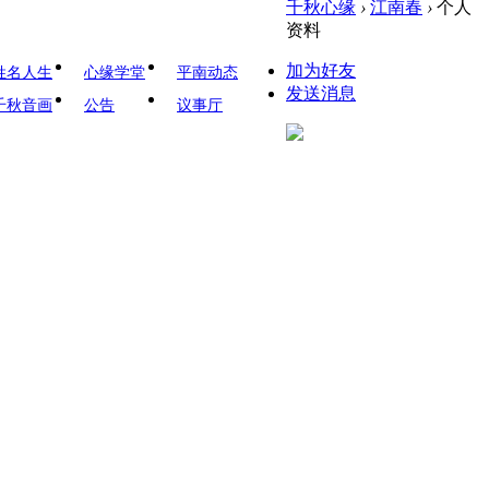
千秋心缘
›
江南春
›
个人
资料
加为好友
姓名人生
心缘学堂
平南动态
发送消息
千秋音画
公告
议事厅