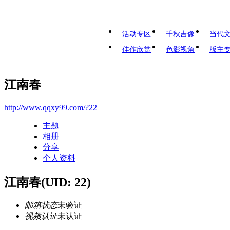
活动专区
千秋吉像
当代
佳作欣赏
色影视角
版主
江南春
http://www.qqxy99.com/?22
主题
相册
分享
个人资料
江南春
(UID: 22)
邮箱状态
未验证
视频认证
未认证