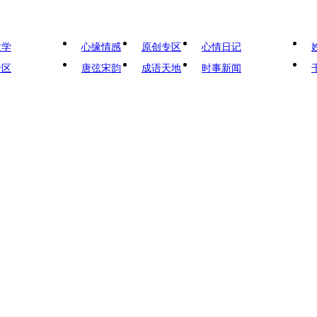
文学
心缘情感
原创专区
心情日记
专区
唐弦宋韵
成语天地
时事新闻