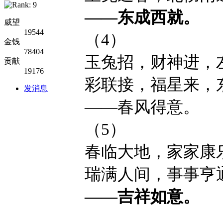
——东成西就。
威望
19544
（4）
金钱
78404
玉兔招，财神进，
贡献
19176
彩联接，福星来，
发消息
——春风得意。
（5）
春临大地，家家康
瑞满人间，事事亨
——吉祥如意。