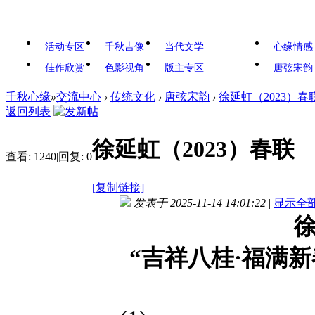
活动专区
千秋吉像
当代文学
心缘情感
佳作欣赏
色影视角
版主专区
唐弦宋韵
千秋心缘
»
交流中心
›
传统文化
›
唐弦宋韵
›
徐延虹（2023）春
返回列表
徐延虹（2023）春联
查看:
1240
|
回复:
0
[复制链接]
发表于 2025-11-14 14:01:22
|
显示全
“吉祥八桂·福满新