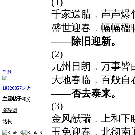
(1)
千家送腊，声声爆
盛世迎春，幅幅楹
——除旧迎新。
(2)
九州日朗，万事皆
千秋
大地春临，百般自
1932
6857
14万
——否去泰来。
主题
帖子
积分
(3)
管理员
金风献瑞，上和下
站长
玉免迎春，北彻南