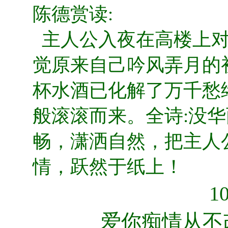
陈德赏读:
主人公入夜在高楼上对
觉原来自己吟风弄月的
杯水酒已化解了万千愁
般滚滚而来。全诗:没
畅，潇洒自然，把主人
情，跃然于纸上！
1
爱你痴情从不