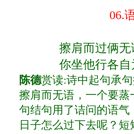
06.
擦肩而过俩无
你坐他行各自
陈德
赏读:诗中起句承
擦肩而无语，一个要蒸
句结句用了诘问的语气
日子怎么过下去呢？短