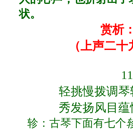
状。
赏析
（上声二十
1
轻挑慢拨调琴
秀发扬风目蕴
轸：
古琴下面有七个