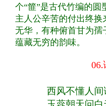
个“篚”是古代竹编的
主人公辛苦的付出终换
无华，有种俯首甘为孺
蕴藏无穷的韵味。
06.
西风不懂人间
玉蕊朝天问白