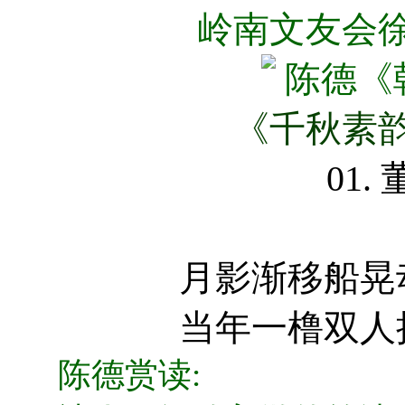
岭南文友会
《千秋素
01.
月影渐移船晃
当年一橹双人
陈德
赏读
: