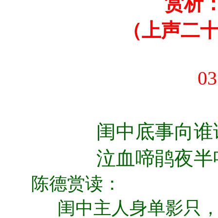
赏析
（上声二
03
闺中底事向谁
泣血啼鹃夜半
陈德赏读：
闺中主人身单影只