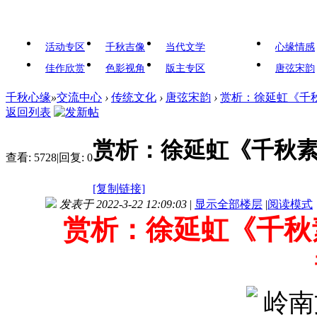
活动专区
千秋吉像
当代文学
心缘情感
佳作欣赏
色影视角
版主专区
唐弦宋韵
千秋心缘
»
交流中心
›
传统文化
›
唐弦宋韵
›
赏析：徐延虹《千秋
返回列表
赏析：徐延虹《千秋素
查看:
5728
|
回复:
0
[复制链接]
发表于 2022-3-22 12:09:03
|
显示全部楼层
|
阅读模式
赏析：徐延虹《千秋