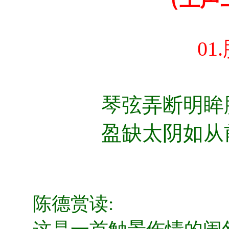
01.
琴弦弄断明眸
盈缺太阴如从
陈德赏读: