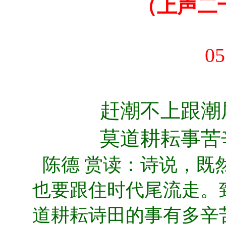
（上声二
05
赶潮不上跟潮
莫道耕耘事苦
陈德 赏读：诗说，既
也要跟住时代尾流走。
道耕耘诗田的事有多辛