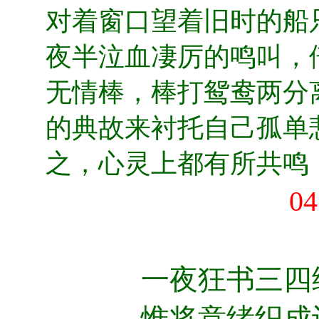
对着窗口望着旧时的船
夜半泣血凄厉的鸣叫，
无情棒，棒打鸳鸯两分
的典故来衬托自己孤单
之，心灵上都有所共鸣
04
一夜狂书三四
惟将意绪织成