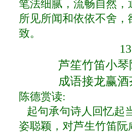
笔法细腻，流畅自然，
所见所闻和依依不舍，
致。
1
芦笙竹笛小琴
成语接龙赢酒
陈德赏读:
起句承句诗人回忆起当
姿聪颖，对芦生竹笛阮