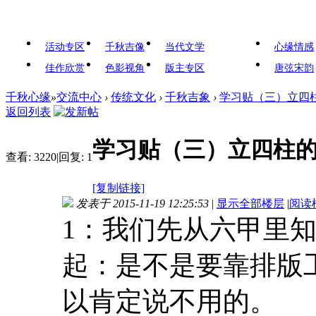
活动专区
千秋吉像
当代文学
心缘情感
佳作欣赏
色影视角
版主专区
唐弦宋韵
千秋心缘
»
交流中心
›
传统文化
›
千秋吉象
›
学习贴（三）立四
返回列表
学习贴（三）立四柱
查看:
3220
|
回复:
1
[复制链接]
发表于 2015-11-19 12:25:53
|
显示全部楼层
|
阅读
1：我们先从六甲里知
起：是不是要靠排版
以肯定说不用的。