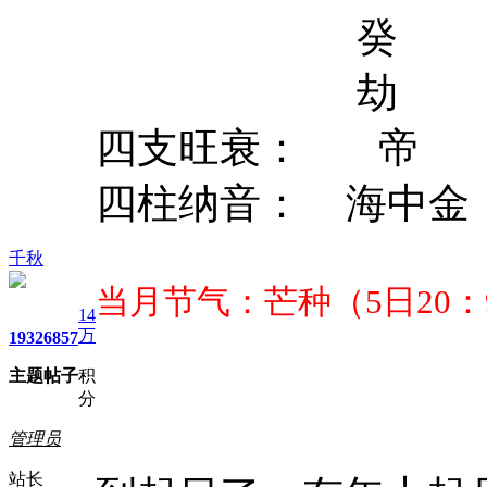
癸 己丁 
劫 官才 
四支旺衰： 
四柱纳音： 海中
千秋
当月节气：芒种（5日20：
14
万
1932
6857
主题
帖子
积
分
管理员
站长