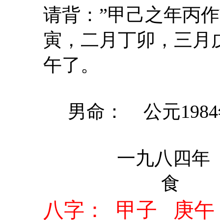
请背：”甲己之年丙
寅，二月丁卯，三月
午了。
男命： 公元1984年
一九八四年 
食 枭
八字： 甲子 庚午