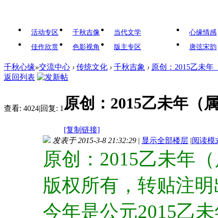
活动专区
千秋吉像
当代文学
心缘情感
佳作欣赏
色影视角
版主专区
唐弦宋韵
千秋心缘
»
交流中心
›
传统文化
›
千秋吉象
›
原创：2015乙未
返回列表
原创：2015乙未年（
查看:
4024
|
回复:
1
[复制链接]
发表于 2015-3-8 21:32:29
|
显示全部楼层
|
阅读模
原创：2015乙未年
版权所有，转贴注明
今年是公元2015乙