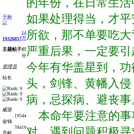
的年份，在日常生活
如果处理得当，才平
千秋
所欲，那不单要吃大
14
万
1932
6857
严重后果，一定要引
主题
帖子
积
分
今年有华盖星到，功
管理员
站长
头，剑锋、黄幡入侵
病，忌探病、避丧事
威望
本命年要注意的事
19544
金钱
78419
对，遇到问题积极寻
贡献