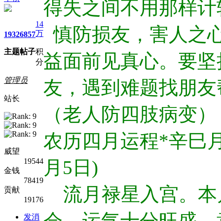
得失之间不用那样计
14
慎防损友，害人之心
万
1932
6857
主题
帖子
积
益面前见真心。要坚
分
管理员
友，遇到难题找朋友
站长
（老人防四肢病变）
农历四月运程*辛巳月(
威望
19544
月5日)
金钱
78419
流月禄星入宫。本
贡献
19176
会，运气十分旺盛，
发消