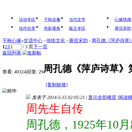
活动专区
千秋吉像
当代文学
心缘情感
佳作欣赏
色影视角
版主专区
唐弦宋韵
千秋心缘
»
交流中心
›
传统文化
›
唐弦宋韵
›
周孔德《萍庐诗草
1
2
3
/ 3 页
下一页
返回列表
周孔德《萍庐诗草》
查看:
40324
|
回复:
29
[复制链接]
发表于 2014-5-15 02:05:21
|
显示全部楼层
|
阅读
周先生自传
周孔德，1925年1