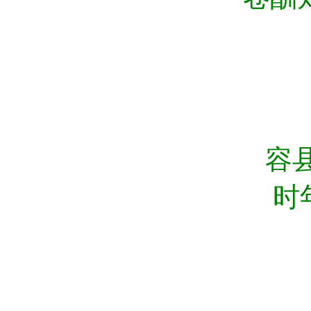
容县周孔德麟
时
公元