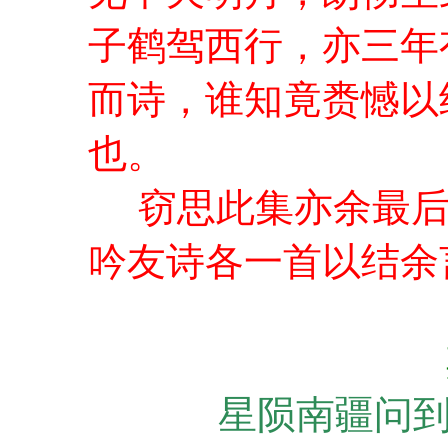
子鹤驾西行，亦三年
而诗，谁知竟赉憾以
也。
窃思此集亦余最后
吟友诗各一首以结余
星陨南疆问