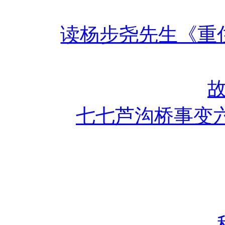
读杨步尧先生《重
七七芦沟桥事变六十