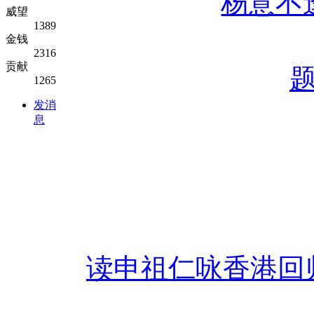
杨意不
威望
1389
金钱
2316
贡献
1265
发消
息
读申祖仁咏香港回