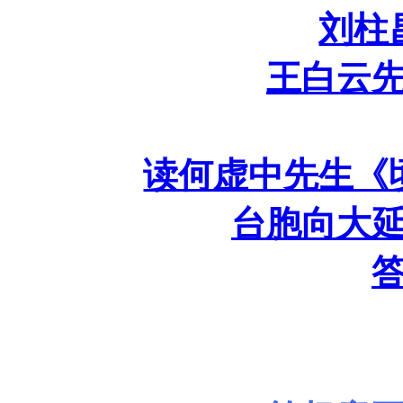
刘柱
王白云
读何虚中先生《
台胞向大