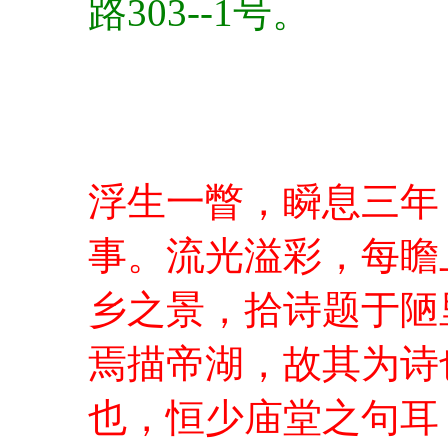
路303--1号。
浮生一瞥，瞬息三年
事。流光溢彩，每瞻
乡之景，拾诗题于陋
焉描帝湖，故其为诗
也，恒少庙堂之句耳