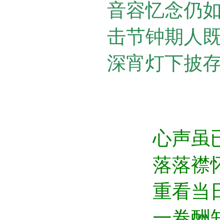
音容忆念仍
击节钟期人
深宵灯下披
心声虽已
落落襟怀
重看当日
一卷酬知