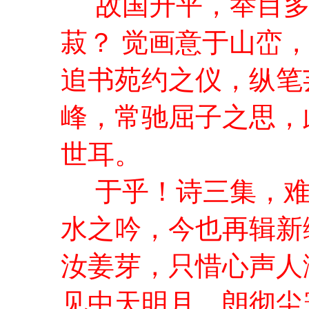
故国升平，举目多
菽？ 觉画意于山峦
追书苑约之仪，纵笔
峰，常驰屈子之思，
世耳。
于乎！诗三集，难
水之吟，今也再辑新
汝姜芽，只惜心声人
见中天明月，朗彻尘