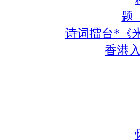
题
诗词擂台*《
香港