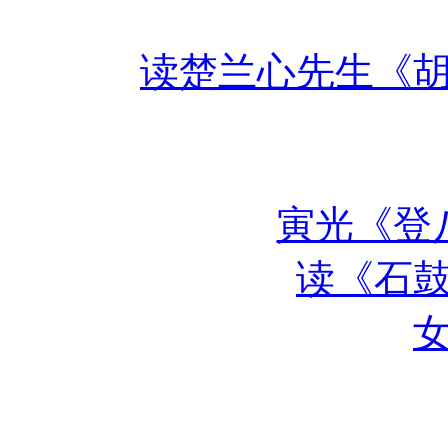
读楚兰心先生《
寅光《登
读《石