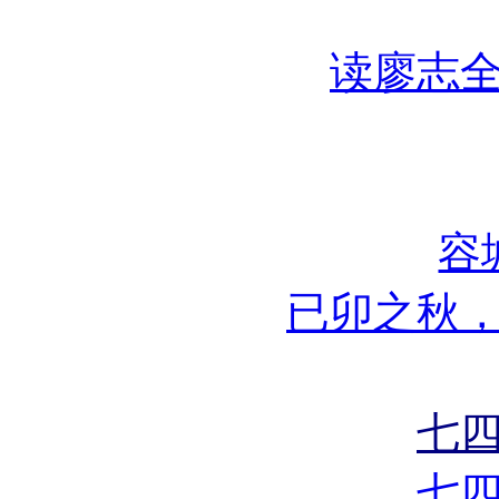
读廖志
容
已卯之秋
七
七