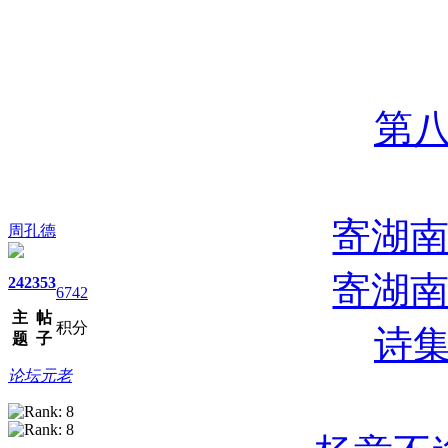
第
寄湖南
周孔德
寄湖南
242
353
6742
主
帖
积分
诗
题
子
论坛元老