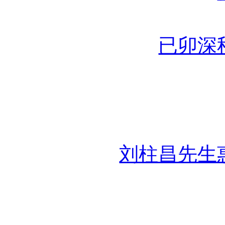
已卯深
刘柱昌先生