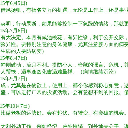
15
年
6
月
5
日
)
可借风扬帆，有扬名立万的机遇，无论是工作上，还是事
策英明，行动果断，如果能够控制一下急躁的情绪，那就
15
年
7
月
6
日
)
宜有大决定。本月有咸池桃花，有异性缘，利于公开交际
验异性。要特别注意的身体健康，尤其注意腰方面的病变
在生病的人要防病变）
15
年
8
月
7
日
)
，冲则破动，流月不利。提防小人，暗藏的谣言、危机，
贵人帮扶，遇事逢凶化吉遇难呈祥。（病情继续沉沦）
15
年
9
月
7
日
)
事成，尤其是在物欲上，使用上，都令你感到称心如意，
旺盛，可以进行正常的投资活动。会有意想不到的回报。
15
年
10
月
7
日
)
会比做老板的运势好。会有起伏、有转变、有突破的机会
，大利外动工作，例如经纪、户外推销。到外地去公干、