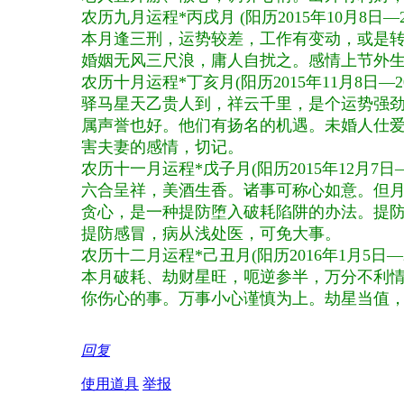
农历九月运程*丙戌月
(
阳历
2015
年
10
月
8
日—
本月逢三刑，运势较差，工作有变动，或是
婚姻无风三尺浪，庸人自扰之。感情上节外
农历十月运程*丁亥月
(
阳历
2015
年
11
月
8
日—
2
驿马星天乙贵人到，祥云千里，是个运势强
属声誉也好。他们有扬名的机遇。未婚人仕
害夫妻的感情，切记。
农历十一月运程*戊子月
(
阳历
2015
年
12
月
7
日
六合呈祥，美酒生香。诸事可称心如意。但
贪心，是一种提防堕入破耗陷阱的办法。提
提防感冒，病从浅处医，可免大事。
农历十二月运程*己丑月
(
阳历
2016
年
1
月
5
日—
本月破耗、劫财星旺，呃逆参半，万分不利
你伤心的事。万事小心谨慎为上。劫星当值
回复
使用道具
举报