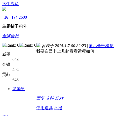
木牛流马
16
174
2600
主题
帖子
积分
金牌会员
发表于 2015-1-7 00:32:23
|
显示全部楼层
我要自己卜上几卦看看运程如何
威望
643
金钱
494
贡献
643
发消息
回复
支持
反对
使用道具
举报