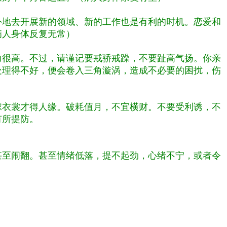
外地去开展新的领域、新的工作也是有利的时机。恋爱和
病人身体反复无常）
力很高。不过，请谨记要戒骄戒躁，不要趾高气扬。你亲
处理得不好，便会卷入三角漩涡，造成不必要的困扰，伤
嫁衣裳才得人缘。破耗值月，不宜横财。不要受利诱，不
有所提防。
甚至闹翻。甚至情绪低落，提不起劲，心绪不宁，或者令