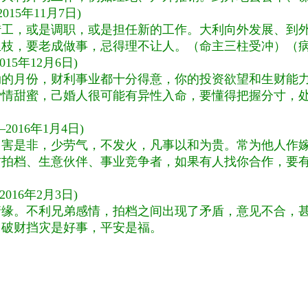
2015
年
11
月
7
日
)
转工，或是调职，或是担任新的工作。大利向外发展、到
生枝，要老成做事，忌得理不让人。（命主三柱受冲）（
015
年
12
月
6
日
)
劲的月份，财利事业都十分得意，你的投资欲望和生财能
爱情甜蜜，己婚人很可能有异性入命，要懂得把握分寸，
—
2016
年
1
月
4
日
)
月害是非，少劳气，不发火，凡事以和为贵。常为他人作
防拍档、生意伙伴、事业竞争者，如果有人找你合作，要
2016
年
2
月
3
日
)
情缘。不利兄弟感情，拍档之间出现了矛盾，意见不合，
，破财挡灾是好事，平安是福。