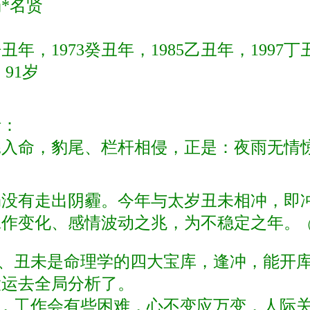
*名贤
辛丑年，1973癸丑年，1985乙丑年，1997丁
岁 91岁
析：
入命，豹尾、栏杆相侵，正是：夜雨无情
仍没有走出阴霾。今年与太岁丑未相冲，即
工作变化、感情波动之兆，为不稳定之年。
、丑未是命理学的四大宝库，逢冲，能开库
大运去全局分析了。
，工作会有些困难，心不变应万变，人际关