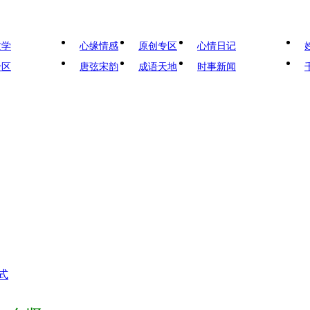
文学
心缘情感
原创专区
心情日记
专区
唐弦宋韵
成语天地
时事新闻
式