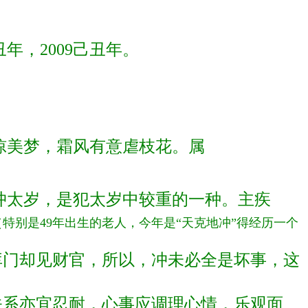
丑年，2009己
丑年。
惊美梦，霜风有意虐枝花。属
冲太岁，是犯太岁中较重的一种
。主疾
（特别是49年出生的老人
，今年是“天克地冲”得经历一个
门却见财官，所以，冲未必全
是坏事，这
系亦宜忍耐，心事应调理心情
，乐观面