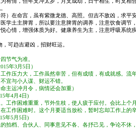
生为有情，但年支冲太岁，月支成劫，日干相生，时支相合
免。
病符）在命宫，虽有紫微龙德、高照。但吉不敌凶，求平
中医学土主脾胃，所以要注意脾胃的调养，注意饮食调节
愉悦心情，增强体质为好。健康养生为主，注意呼吸系统
物，可趋吉避凶，招财旺运。
十四节气为准。
2015
年
3
月
5
日）
，工作压力大，工作虽然幸苦，但有成绩，有成就感。流
，不宜与小人谋、财运不错。
为命主运冲月令，病情还会加重）
15
年
4
月
4
日
)
象。工作困难重重，节外生枝，使人疲于应付。会比上个
、在工作困难时。这个月要适当放松，暂时忘却工作上的
15
年
5
月
5
日
)
上的拍档、合伙人、同事意见不各、各抒己见，争论不休