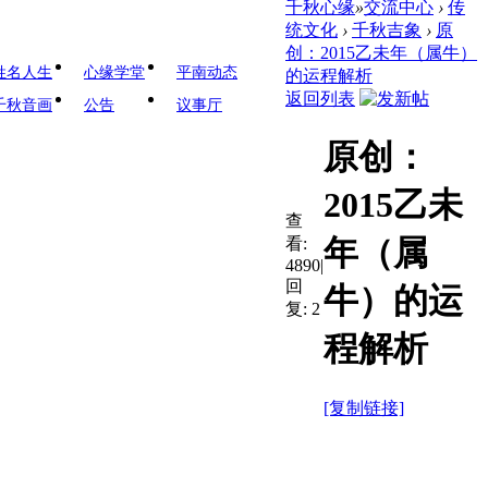
千秋心缘
»
交流中心
›
传
统文化
›
千秋吉象
›
原
创：2015乙未年（属牛）
姓名人生
心缘学堂
平南动态
的运程解析
返回列表
千秋音画
公告
议事厅
原创：
2015乙未
查
年（属
看:
4890
|
回
牛）的运
复:
2
程解析
[复制链接]