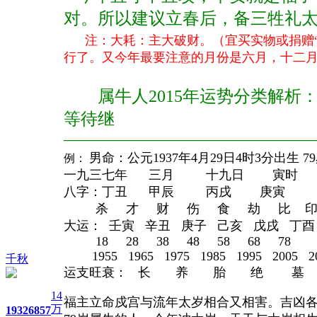
对。所以建议立春后，备三牲礼太
注：大耗：主大破财。（宜买实物或捐赠
行了。又今年最要注意的
月份是六月，十二
属牛人2015年运势分类解析
等待继
——————————————
男命：公元1937年4月29日4时3分出生 
例：
一九三七年 三月 十九日 寅时
八字：丁丑 甲辰 丙戌 庚
杀 才 财 伤 食 劫 比 
大运： 壬寅 辛丑 庚子 己亥 戊戌 丁酉
18 28 38 48 58 68 78
1955 1965 1975 1985 1995 2005 20
千秋
运支旺衰： 长 养 胎 绝 墓
14
福主立命戍宫与流年太岁相合又相害。吉凶
万
1932
6857