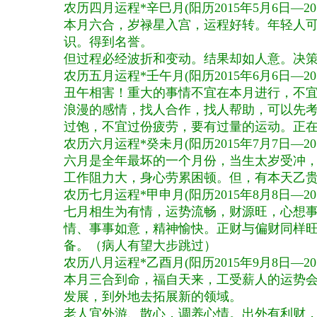
农历四月运程*辛巳月
(
阳历
2015
年
5
月
6
日—
20
本月六合，岁禄星入宫，运程好转。年轻人
识。得到名誉。
但过程必经波折和变动。结果却如人意。决
农历五月运程*壬午月
(
阳历
2015
年
6
月
6
日—
20
丑午相害！重大的事情不宜在本月进行，不
浪漫的感情，找人合作，找人帮助，可以先考
过饱，不宜过份疲劳，要有过量的运动。正
农历六月运程*癸未月
(
阳历
2015
年
7
月
7
日—
20
六月是全年最坏的一个月份，当生太岁受冲
工作阻力大，身心劳累困顿。但，有本天乙
农历七月运程*甲申月
(
阳历
2015
年
8
月
8
日—
20
七月相生为有情，运势流畅，财源旺，心想
情、事事如意，精神愉快。正财与偏财同样
备。（病人有望大步跳过）
农历八月运程*乙酉月
(
阳历
2015
年
9
月
8
日—
20
本月三合到命，福自天来，工受薪人的运势
发展，到外地去拓展新的领域。
老人宜外游、散心，调养心情。出外有利财