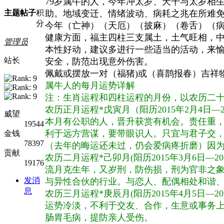
79岁属牛的人，今年冲太岁、天干与太岁相
主题
帖子
积
助。地域变迁、情绪波动、病耗之兆在所难
分
今年（亡神）（天厄）（披麻）（卷舌）（
健康方面，福主四柱三支属土，土气旺相，
管理员
本性好动，建议多进行一些适当的活动，来
站长
安全，防范出现意外伤害。
佩戴或摆放一对（福猪)或（喜鹊报春）吉祥
属牛人的每月运势详解
注：生肖运程和四柱运程的月份，以农历二
农历正月运程*戊寅月（阳历
2015
年
2
月
4
日—
威望
本月有公职的人，晋升获赏有机会。责任重
19544
利于远方营谋，要带眼识人。只宜与君子交
金钱
78397
（去年的晦运还未过，仍会爱病疼折磨）因
贡献
农历二月运程*己卯月
(
阳历
2015
年
3
月
6
日—
20
19176
流月克生年，又岁刑，防伤损，刑为官非之
发消
与异性合伙的行业。与恋人、配偶相处和谐
息
农历三月运程*庚辰月
(
阳历
2015
年
4
月
5
日—
20
运势冷淡，不利于交友、合作，生意或事务
肠胃毛病，提防亲人受伤。