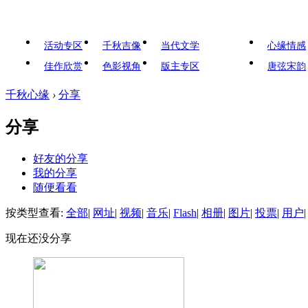
活动专区
千秋吉像
当代文学
心缘情感
佳作欣赏
色影视角
版主专区
唐弦宋韵
千秋心缘
›
分享
分享
好友的分享
我的分享
随便看看
按类型查看:
全部
|
网址
|
视频
|
音乐
|
Flash
|
相册
|
图片
|
投票
|
用户
|
现在还没分享