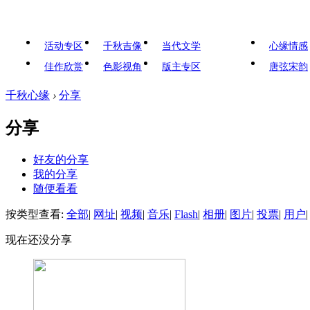
活动专区
千秋吉像
当代文学
心缘情感
佳作欣赏
色影视角
版主专区
唐弦宋韵
千秋心缘
›
分享
分享
好友的分享
我的分享
随便看看
按类型查看:
全部
|
网址
|
视频
|
音乐
|
Flash
|
相册
|
图片
|
投票
|
用户
|
现在还没分享