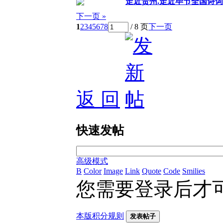
走近贵州.走近毕节全国诗词
下一页 »
1
2
3
4
5
6
7
8
/ 8 页
下一页
返 回
快速发帖
高级模式
B
Color
Image
Link
Quote
Code
Smilies
您需要登录后才
本版积分规则
发表帖子