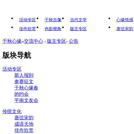
活动专区
千秋吉像
当代文学
心缘情感
佳作欣赏
色影视角
版主专区
唐弦宋韵
千秋心缘
»
交流中心
›
版主专区
›
公告
版块导航
活动专区
新人报到
参赛征文
千秋心缘春
的约会
平南文友会
传统文化
唐弦宋韵
成语天地
佳作欣赏