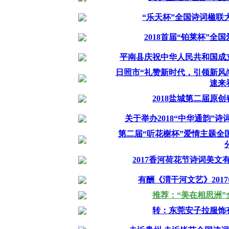
“乐天杯”全国诗词楹联大
2018首届“铂莱杯”
平南县庆祝中华人民共和国成
日照市“礼赞新时代，引领新风
速来
2018盐城第二届原
关于举办2018“中华通韵”诗
第二届“听花榭杯”爱情主题全国诗词
2017香河荷花节诗词美文
有酬《渭干河文艺》201
推荐：“美在相思洲
转：东莞安子拉服饰