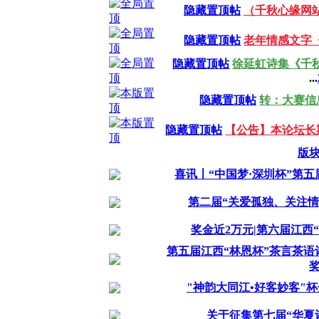
隐藏置顶帖
（千秋心缘网
隐藏置顶帖
老年情感文字
隐藏置顶帖
徐延虹诗集《千
...
隐藏置顶帖
转：大赛信
隐藏置顶帖
【公告】本论坛长
版
喜讯〡“中国梦·深圳杯”第
第二届“关爱孤独、关注情感
奖金近2万元|第六届江西
第五届江西“林恩杯”茶言茶
"神韵大同江•好客妙客"
关于征集第七届“华夏