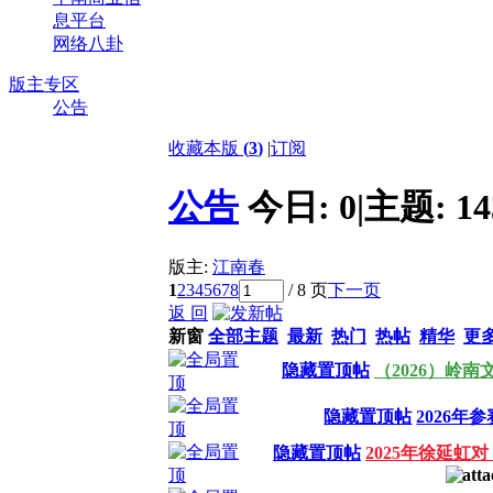
息平台
网络八卦
版主专区
公告
收藏本版
(
3
)
|
订阅
公告
今日:
0
|
主题:
14
版主:
江南春
1
2
3
4
5
6
7
8
/ 8 页
下一页
返 回
新窗
全部主题
最新
热门
热帖
精华
更
隐藏置顶帖
（2026）岭
隐藏置顶帖
2026年
隐藏置顶帖
2025年徐延