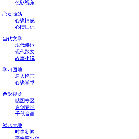
色影视角
心灵驿站
心缘情感
心情日记
当代文学
现代诗歌
现代散文
故事小说
学习园地
名人恪言
心缘学堂
色影视觉
贴图专区
原创专区
千秋音画
灌水天地
时事新闻
平南商业信