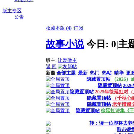
版主专区
公告
收藏本版
(
4
)
|
订阅
故事小说
今日:
0
|
主
版主:
让爱做主
返 回
新窗
全部主题
最新
热门
热帖
精华
更
隐藏置顶帖
（2026
隐藏置顶帖
20
隐藏置顶帖
2025年徐延虹对
隐藏置顶帖
（千秋心
隐藏置顶帖
老年情感
隐藏置顶帖
徐延虹诗集《
转：读一位即将去养
敲击键