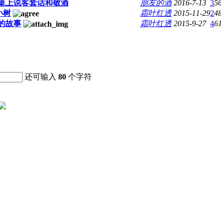
桌上说客套话和敬酒
朋友的酒
2016-7-13
3
5
小树
霜叶红透
2015-11-29
2
4
的故事
霜叶红透
2015-9-27
4
6
还可输入
80
个字符