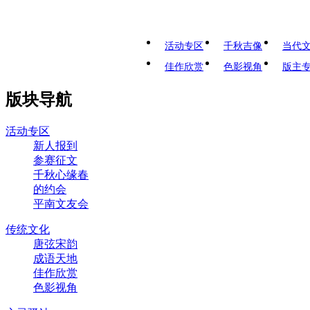
活动专区
千秋吉像
当代
佳作欣赏
色影视角
版主
版块导航
活动专区
新人报到
参赛征文
千秋心缘春
的约会
平南文友会
传统文化
唐弦宋韵
成语天地
佳作欣赏
色影视角