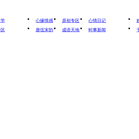
文学
心缘情感
原创专区
心情日记
专区
唐弦宋韵
成语天地
时事新闻