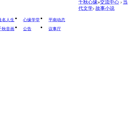
千秋心缘
»
交流中心
›
当
代文学
›
故事小说
姓名人生
心缘学堂
平南动态
千秋音画
公告
议事厅