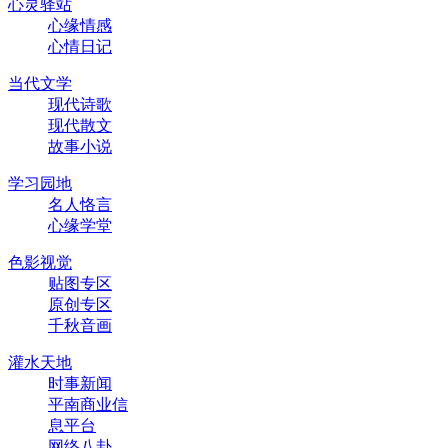
心灵驿站
心缘情感
心情日记
当代文学
现代诗歌
现代散文
故事小说
学习园地
名人恪言
心缘学堂
色影视觉
贴图专区
原创专区
千秋音画
灌水天地
时事新闻
平南商业信
息平台
网络八卦