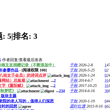
题:
5
|
排名:
3
多
作者
回复/查看
最后发表
）岭南文友捐赠记录（不断添加中）
千秋
2026-2-8
1
4
26年参赛作品
- [阅读权限
100
]
千秋
2026-5-25
0
2
（八桂女子会员）的诗词点评
千秋
2026-1-24
0
2
缘网站）总板规
...
2
千秋
2014-6-7
16
文字《重阳赋》
...
2
千秋
2017-10-25
16
千秋梦呓》
...
2
3
4
千秋
2014-6-16
36
版块主题
老院的老人写的，值得人们深思
千秋
2020-1-19
0
4
盘时的回想
霜叶红透
2015-9-16
6
6