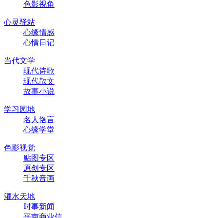
色影视角
心灵驿站
心缘情感
心情日记
当代文学
现代诗歌
现代散文
故事小说
学习园地
名人恪言
心缘学堂
色影视觉
贴图专区
原创专区
千秋音画
灌水天地
时事新闻
平南商业信