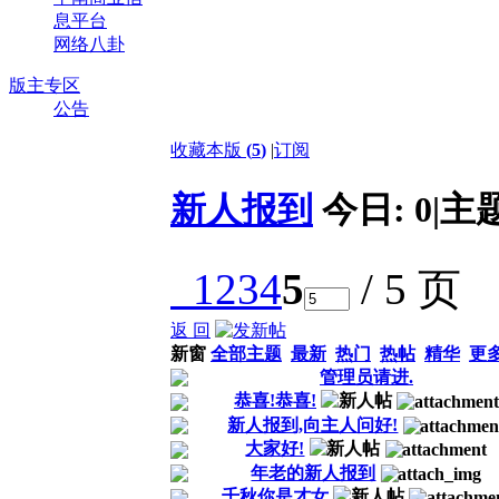
息平台
网络八卦
版主专区
公告
收藏本版
(
5
)
|
订阅
新人报到
今日:
0
|
主
1
2
3
4
5
/ 5 页
返 回
新窗
全部主题
最新
热门
热帖
精华
更
管理员请进.
恭喜!恭喜!
新人报到,向主人问好!
大家好!
年老的新人报到
千秋你是才女