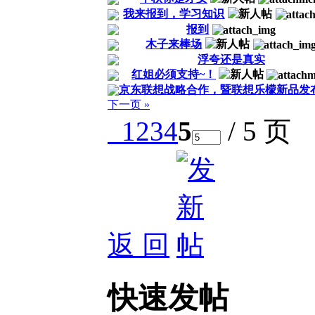
我来报到，学习知识
报到
木子来棒场
浮夸还是真实
红姐必须支持~！
京东联想战略合作，暨联想乐檬新品发
下一页 »
1
2
3
4
5
/ 5 页
返 回
快速发帖