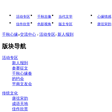
活动专区
千秋吉像
当代文学
心缘情感
佳作欣赏
色影视角
版主专区
唐弦宋韵
千秋心缘
»
交流中心
›
活动专区
›
新人报到
版块导航
活动专区
新人报到
参赛征文
千秋心缘春
的约会
平南文友会
传统文化
唐弦宋韵
成语天地
佳作欣赏