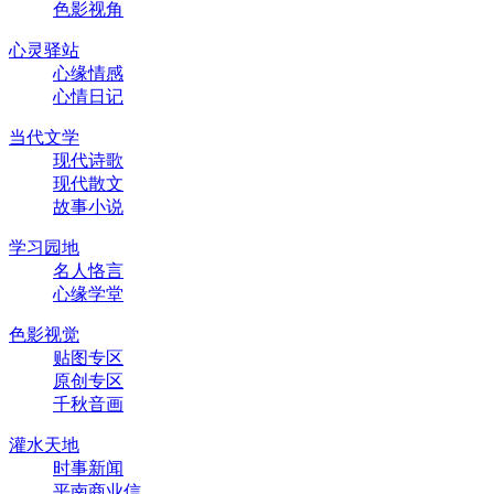
色影视角
心灵驿站
心缘情感
心情日记
当代文学
现代诗歌
现代散文
故事小说
学习园地
名人恪言
心缘学堂
色影视觉
贴图专区
原创专区
千秋音画
灌水天地
时事新闻
平南商业信