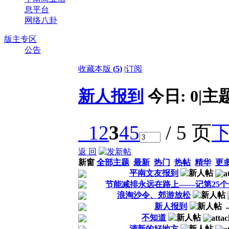
息平台
网络八卦
版主专区
公告
收藏本版
(
5
)
|
订阅
新人报到
今日:
0
|
主
1
2
3
4
5
/ 5 页
返 回
新窗
全部主题
最新
热门
热帖
精华
更
平南文友报到
节能减排永远在路上——记第25
浪淘沙令、郊游放松
新人报到
.
不知道
清新的好地方