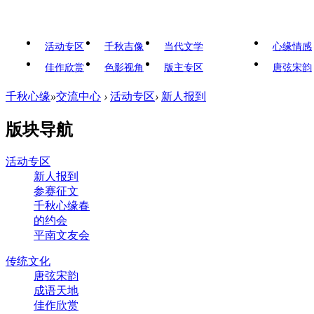
活动专区
千秋吉像
当代文学
心缘情感
佳作欣赏
色影视角
版主专区
唐弦宋韵
千秋心缘
»
交流中心
›
活动专区
›
新人报到
版块导航
活动专区
新人报到
参赛征文
千秋心缘春
的约会
平南文友会
传统文化
唐弦宋韵
成语天地
佳作欣赏