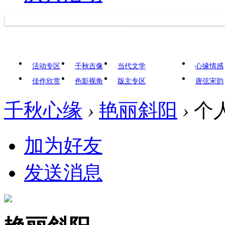
活动专区
千秋吉像
当代文学
心缘情感
佳作欣赏
色影视角
版主专区
唐弦宋韵
千秋心缘
›
艳丽斜阳
›
个
加为好友
发送消息