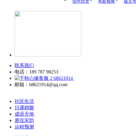
佳作欣赏
色影视角
版主
联系我们
电话：189 787 98253
68621914
邮箱：68621914@qq.com
社区生活
日课精髓
成语天地
唐弦宋韵
运程预测