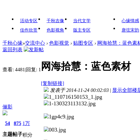
活动专区
千秋吉像
当代文学
心缘情感
佳作欣赏
色影视角
版主专区
唐弦宋韵
千秋心缘
»
交流中心
›
色影视觉
›
贴图专区
›
网海拾慧：蓝色素
返回列表
网海拾慧：蓝色素材
查看:
4481
|
回复:
1
[复制链接]
发表于 2014-11-24 00:02:03
|
显示全部楼
俪影
54
875
1万
主题
帖子
积分