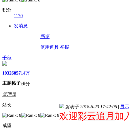
积分
1130
发消息
回复
使用道具
举报
千秋
1932
6857
14万
主题
帖子
积分
管理员
站长
发表于 2018-6-23 17:42:06
|
显
欢迎
彩云追月
加
威望