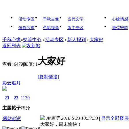
活动专区
千秋吉像
当代文学
心缘情感
佳作欣赏
色影视角
版主专区
唐弦宋韵
千秋心缘
»
交流中心
›
活动专区
›
新人报到
›
大家好
返回列表
大家好
查看:
6479
|
回复:
1
[复制链接]
彩云追月
23
23
1130
主题
帖子
积分
发表于 2018-6-23 10:37:33
|
显示全部楼层
网站副总
大家好，周末愉快！