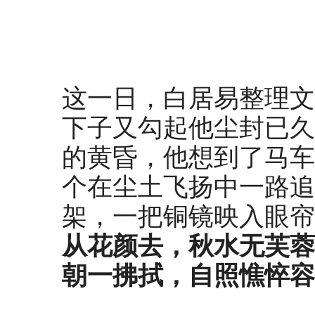
这一日，白居易整理文
下子又勾起他尘封已久
的黄昏，他想到了马车
个在尘土飞扬中一路追
架，一把铜镜映入眼帘
从花颜去，秋水无芙蓉
朝一拂拭，自照憔悴容