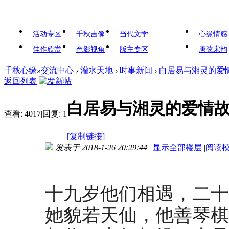
活动专区
千秋吉像
当代文学
心缘情感
佳作欣赏
色影视角
版主专区
唐弦宋韵
千秋心缘
»
交流中心
›
灌水天地
›
时事新闻
›
白居易与湘灵的爱
返回列表
白居易与湘灵的爱情
查看:
4017
|
回复:
1
[复制链接]
发表于 2018-1-26 20:29:44
|
显示全部楼层
|
阅读
十九岁他们相遇，二十
她貌若天仙，他善琴棋