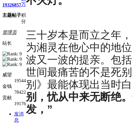
不灭灯。”
万
1932
6857
主题
帖子
积
分
三十岁本是而立之年，
管理员
站长
为湘灵在他心中的地位
波又一波的提亲。包括
世间最痛苦的不是死别
威望
19544
别》最能体现出当时白
金钱
78422
别
，
忧从中来无断绝
。
贡献
19176
发，”
发消
息