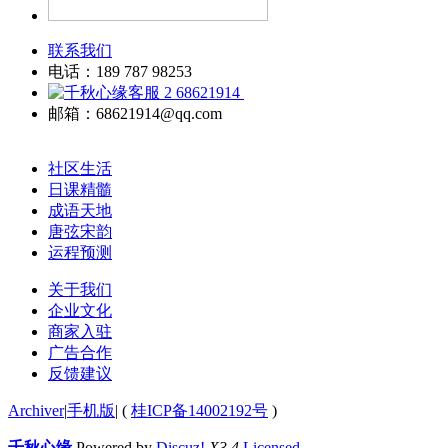
联系我们
电话：189 787 98253
68621914
邮箱：68621914@qq.com
社区生活
日课精髓
成语天地
唐弦宋韵
运程预测
关于我们
企业文化
商家入驻
广告合作
反馈建议
Archiver
|
手机版
|
(
桂ICP备14002192号
)
千秋心缘
Powered by
Discuz!
X3.4
Licensed