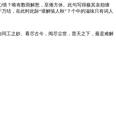
心情？唯有数雨解愁，至倦方休。此句写得极其哀怨缠
万结，在此时此际“谁解恼人秋”？个中的滋味只有词人
曲同工之妙。看尽古今，阅尽尘世，普天之下，最是难解