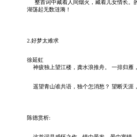
整首词中藏着人间烟火，藏着儿女情长。的
湖荡起无数涟漪！
2.好梦太难求
徐延虹
神疲独上望江楼，龚水浪推舟。 一排归雁
遥望青山谁共语，独个怎消愁？ 望断天涯
陈德赏析:
这首词是感怀之作，情由景发，景中寓情，