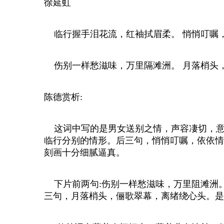
徐延虹
临行握手泪花流，红袖拭眉柔。 悄悄叮嘱
伤别一样愁滋味，万里隔滩洲。 月落梢头
陈德赏析:
这词中写的是男女送别之情，声容凄切，意态
临行分别的情形。后三句，悄悄叮嘱，依依情
刻画十分细腻逼真。
下片前两句:伤别一样愁滋味，万里阻滩洲
三句，月落梢头，俪歌翠幕，离绪绕心头。是