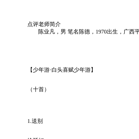
点评老师简介
陈业凡，男 笔名陈德，1970出生，广西
【少年游·白头喜赋少年游】
（十首）
1.送别