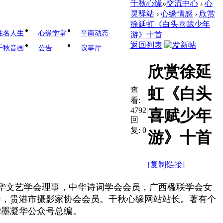
千秋心缘
»
交流中心
›
心
灵驿站
›
心缘情感
›
欣赏
徐延虹《白头喜赋少年
姓名人生
心缘学堂
平南动态
游》十首
返回列表
千秋音画
公告
议事厅
欣赏徐延
虹《白头
查
看:
4792
|
喜赋少年
回
复:
0
游》十首
[复制链接]
中华文艺学会理事，中华诗词学会会员，广西楹联学会女
会，贵港市摄影家协会会员。千秋心缘网站站长。著有个
龚墨凝华公众号总编。