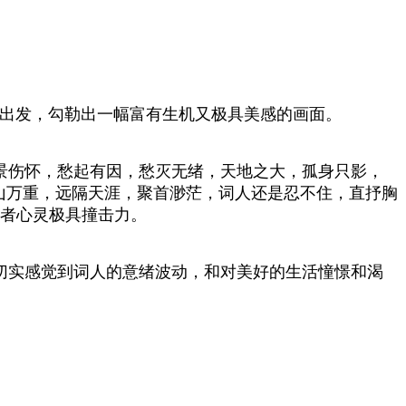
出发，勾勒出一幅富有生机又极具美感的画面。
景伤怀，愁起有因，愁灭无绪，天地之大，孤身只影，
山万重，远隔天涯，聚首渺茫，词人还是忍不住，直抒胸
读者心灵极具撞击力。
切实感觉到词人的意绪波动，和对美好的生活憧憬和渴