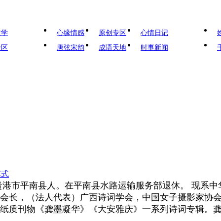
文学
心缘情感
原创专区
心情日记
专区
唐弦宋韵
成语天地
时事新闻
模式
贵港市平南县人。在平南县水路运输服务部退休。 现系
会长，（法人代表）广西诗词学会，中国女子摄影家协
纸质刊物《龚墨凝华》《大安雅庆》一系列诗词专辑。