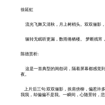
徐延虹
流光飞舞又清秋，月上树梢头。双双俪影，
辗转无眠听更漏，数雨倦栖楼。 梦断残宵
陈德赏析:
这是一首典型的闺怨词，隔着屏幕都感觉到
夜。
上片后三句:双双俪影，挨肩傍柳，偏惹许多
我我，却偏偏不是我。一瞬间，心随景转，悲