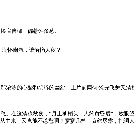
挨肩傍柳，偏惹许多愁。
，满怀幽怨，谁解恼人秋？
那浓浓的心酸和绵绵的幽怨。上片前两句:流光飞舞又清
愁。在这清凉秋夜，“月上柳梢头，人约黄昏后”，放眼
从中来，又岂能不惹愁啊？寥寥几笔，哀怨尽露，把词