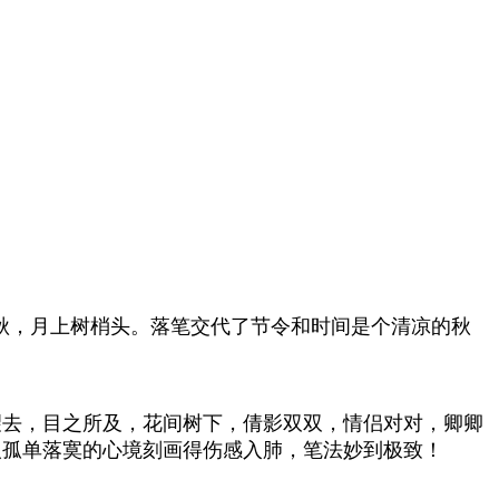
秋，月上树梢头。落笔交代了节令和时间是个清凉的秋
望去，目之所及，花间树下，倩影双双，情侣对对，卿卿
人孤单落寞的心境刻画得伤感入肺，笔法妙到极致！