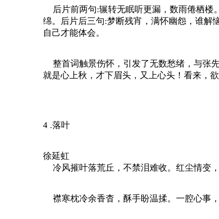
后片前两句:辗转无眠听更漏，数雨倦栖楼
绵。后片后三句:梦断残宵，满怀幽怨，谁解
自己才能体会。
整首词触景伤怀，引发了无数愁绪，与张先的
就是心上秋，才下眉头，又上心头！看来，欲
4 .落叶
徐延虹
冷风摧叶落荒丘，不禁泪难收。红尘情变，
襟寒枕冷余香杳，酥手盼温揉。一腔心事，