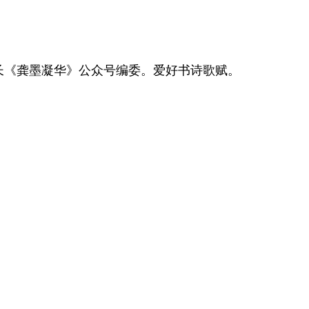
长《龚墨凝华》公众号编委。爱好书诗歌赋。