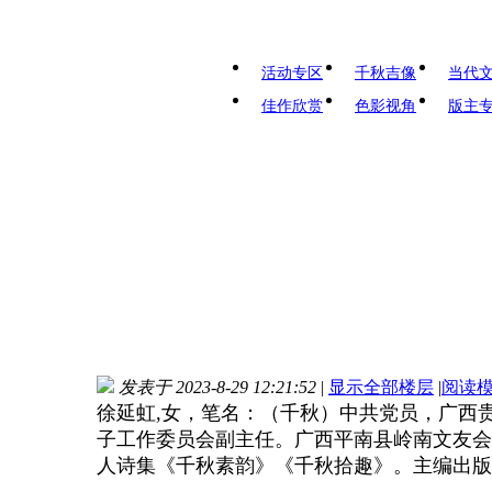
活动专区
千秋吉像
当代
佳作欣赏
色影视角
版主
发表于 2023-8-29 12:21:52
|
显示全部楼层
|
阅读
徐延虹,女，笔名：（千秋）中共党员，广西
子工作委员会副主任。广西平南县岭南文友会
人诗集《千秋素韵》《千秋拾趣》。主编出版