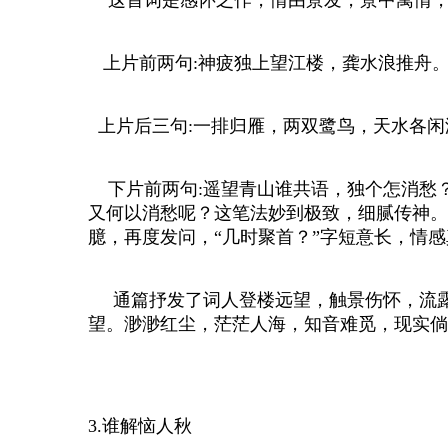
上片前两句:神疲独上望江楼，龚水浪推舟
上片后三句:一排归雁，两双鹭鸟，天水各闲
下片前两句:遥望青山谁共语，独个怎消愁
又何以消愁呢？这笔法妙到极致，细腻传神。
臆，再度发问，“几时聚首？”字短意长，情
通篇抒发了词人登楼远望，触景伤怀，流露
望。渺渺红尘，茫茫人海，知音难觅，现实倘
3.谁解恼人秋