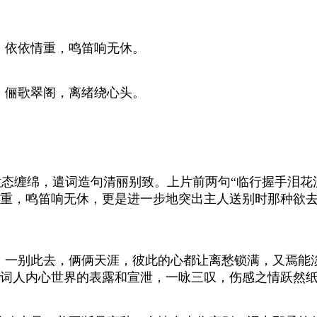
，依依情重，鸣笛响无休。
，俪歌翠阁，离绪绕心头。
缠绵，遣词造句清丽别致。上片前两句“临行握手泪花
重，鸣笛响无休，更是进一步地突出主人送别时那种欲
。一别此去，俩俩天涯，彼此的心都让离愁锁满，又焉能
词人内心世界的表露和宣泄，一咏三叹，伤感之情跃然