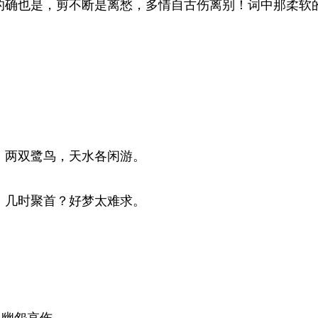
确也是，剪不断是离愁，多情自古伤离别！词中那柔软
，两双鹭鸟，天水各闲游。
，几时聚首？好梦太难求。
幽怨哀伤。