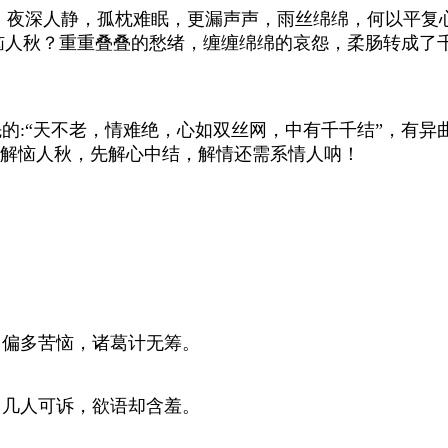
。夜深人静，孤枕难眠，更漏声声，雨丝绵绵，何以平复
恼人秋？重重叠叠的愁绪，缠缠绵绵的哀怨，柔肠转成了千
:“天不老，情难绝，心如双丝网，中有千千结”，有异
解恼人秋，先解心中结，解情还需系情人呐！
偏多苦恼，诸葛计无筹。
几人可诉，欲语却含羞。