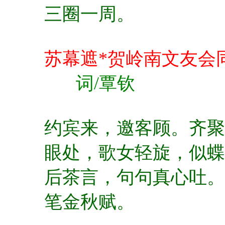
三圈一周。
苏幕遮*贺岭南文友会
词/覃钦
约宾来，邀客顾。
齐聚
眼处，
歌女轻旋，似
后茶言，句句真心吐。
笔金秋赋。