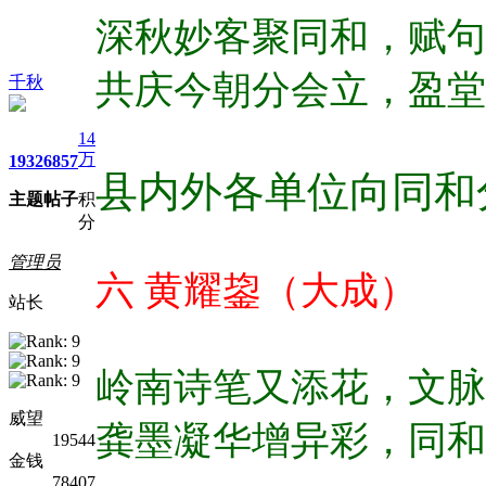
深秋妙客聚同和，
赋句
共庆今朝分会立，
盈堂
千秋
14
万
1932
6857
县内外各单位向同和
主题
帖子
积
分
管理员
六 黄耀鋆（大成）
站长
岭南诗笔又添花，
文脉
威望
龚墨凝华增异彩，
同和
19544
金钱
78407