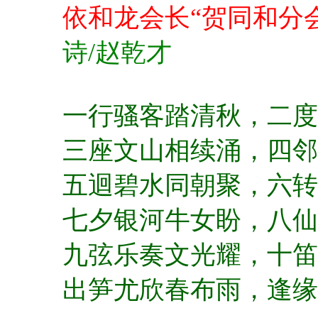
依和龙会长“贺同和分
诗/赵乾才
一行骚客踏清秋，
二度
三座文山相续涌，
四邻
五迴碧水同朝聚，
六转
七夕银河牛女盼，
八仙
九弦乐奏文光耀，
十笛
出笋尤欣春布雨，
逢缘