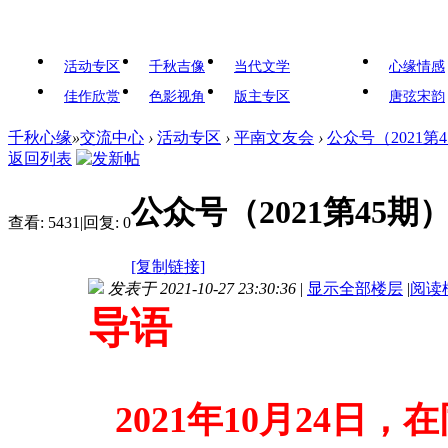
活动专区
千秋吉像
当代文学
心缘情感
佳作欣赏
色影视角
版主专区
唐弦宋韵
千秋心缘
»
交流中心
›
活动专区
›
平南文友会
›
公众号（2021
返回列表
公众号（2021第45
查看:
5431
|
回复:
0
[复制链接]
发表于 2021-10-27 23:30:36
|
显示全部楼层
|
阅读
导语
2021
年
10
月
24
日，在