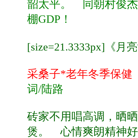
韶太平。
同朝村俊杰
棚GDP！
[size=21.3333p
采桑子*
老年冬季保健
词/陆路
砖家不用唱高调，
晒晒
煲。
心情爽朗精神好