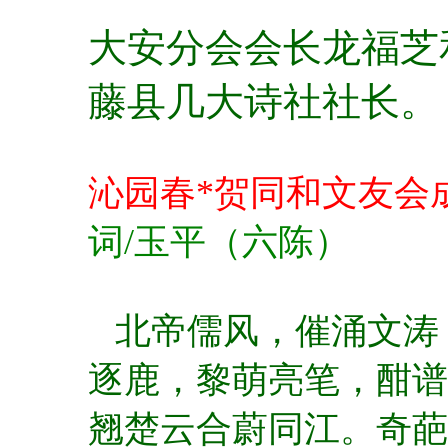
大安分会会长龙福芝
藤县几大诗社社长。
沁园春*贺同和文友会
词/玉平（六陈）
北帝儒风，催涌文涛
逐鹿，黎萌亮笔，酣
翘楚云合蔚同江。奇