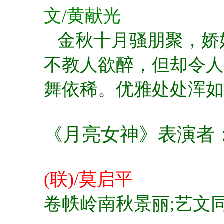
文/黄献光
金秋十月骚朋聚，娇
不教人欲醉，但却令
舞依稀。
优雅处处浑如
《月亮女神》表演者
(联)/莫启平
卷帙岭南秋景丽;
艺文