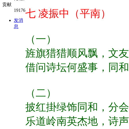
贡献
19176
七 凌振中（平南）
发消
息
（一）
旌旗猎猎顺风飘，
文友
借问诗坛何盛事，
同和
（二）
披红掛绿饰同和，
分会
乐道岭南英杰地，
诗声