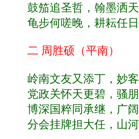
鼓笳追圣哲，
翰墨洒天
龟步何嗟晚，
耕耘任日
二 周胜硕（平南）
岭南文友又添丁，
妙客
党政关怀天更碧，
骚朋
博深国粹同承继，
广阔
分会挂牌担大任，
山河