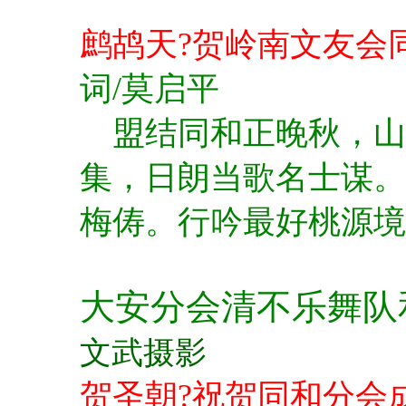
鹧鸪天?贺岭南文友会
词/莫启平
盟结同和正晚秋，山
集，日朗当歌名士谋
梅俦。
行吟最好桃源境
大安分会清不乐舞队
文武摄影
贺圣朝?祝贺同和分会