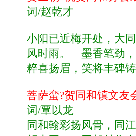
词/赵乾才
小阳已近梅开处，大同
风时雨。
墨香笔劲，
粹喜扬眉，笑将丰碑铸
菩萨蛮?贺同和镇文友
词/覃以龙
同和翰彩扬风骨，
同江