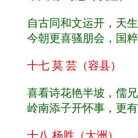
自古同和文运开，
天生
今朝更喜骚朋会，
国粹
十七 莫 芸（容县）
喜看诗花艳半坡，
儒兄
岭南添子开怀事，
更有
十八 杨胜（大洲）