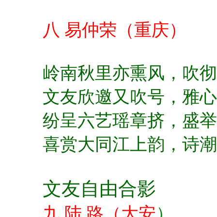
八 易仲荣（重庆）
岭南秋里亦熏风，
吹彻
文友欣邀又吹号，
雅心
纷呈六艺瑶章挤，
盛举
喜赏大同江上韵，
诗潮
文友自由合影
九 陆 路（大安
）