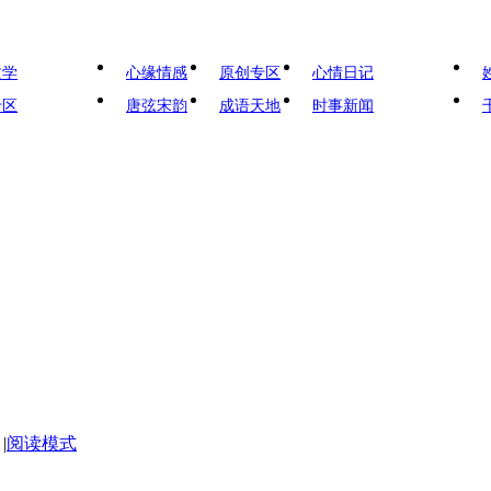
文学
心缘情感
原创专区
心情日记
专区
唐弦宋韵
成语天地
时事新闻
|
阅读模式