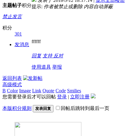
发表于 2018-3-12 18:17:14
|
显示全部楼层
主题
帖子
积分
提示:
作者被禁止或删除 内容自动屏蔽
禁止发言
积分
301
ffffff
发消息
回复
支持
反对
使用道具
举报
返回列表
高级模式
B
Color
Image
Link
Quote
Code
Smilies
您需要登录后才可以回帖
登录
|
立即注册
本版积分规则
回帖后跳转到最后一页
发表回复