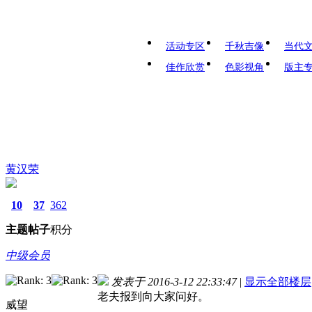
活动专区
千秋吉像
当代
佳作欣赏
色影视角
版主
黄汉荣
10
37
362
主题
帖子
积分
中级会员
发表于 2016-3-12 22:33:47
|
显示全部楼层
老夫报到向大家问好。
威望