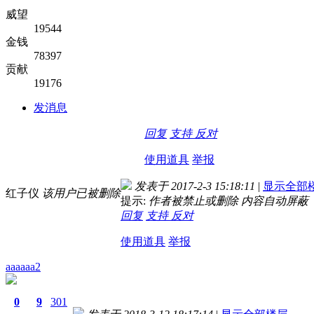
威望
19544
金钱
78397
贡献
19176
发消息
回复
支持
反对
使用道具
举报
发表于 2017-2-3 15:18:11
|
显示全部
红子仪
该用户已被删除
提示:
作者被禁止或删除 内容自动屏蔽
回复
支持
反对
使用道具
举报
aaaaaa2
0
9
301