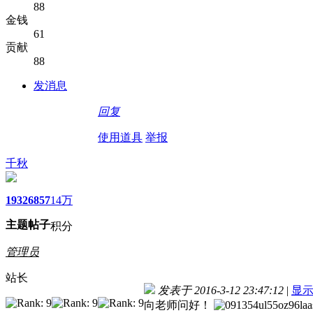
88
金钱
61
贡献
88
发消息
回复
使用道具
举报
千秋
1932
6857
14万
主题
帖子
积分
管理员
站长
发表于 2016-3-12 23:47:12
|
显
向老师问好！