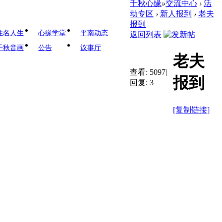
千秋心缘
»
交流中心
›
活
动专区
›
新人报到
›
老夫
报到
姓名人生
心缘学堂
平南动态
返回列表
千秋音画
公告
议事厅
老夫
查看:
5097
|
报到
回复:
3
[复制链接]