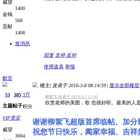
威望
1400
金钱
568
贡献
1408
发消息
回复
支持
反对
使用道具
举报
默言
楼主
|
发表于 2016-3-8 08:14:59
|
显示全部楼层
53
385
3万
柳絮飞 发表于 2016-3-7 21:00
欣赏老师的美图，歌 也很好听。最美的人
主题
帖子
积分
VIP贵宾
谢谢柳絮飞超版首席临帖、加分
威望
祝您节日快乐，阖家幸福、吉祥
3694