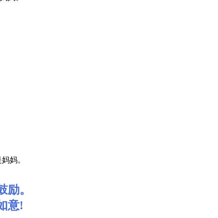
是妈妈。
鼓励。
如意!