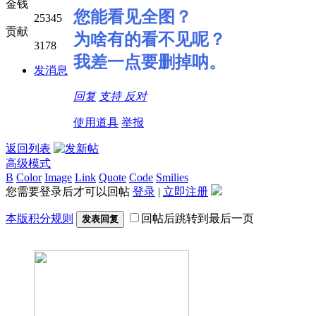
金钱
您能看见全图？
25345
贡献
为啥有的看不见呢？
3178
我差一点要删掉呐。
发消息
回复
支持
反对
使用道具
举报
返回列表
高级模式
B
Color
Image
Link
Quote
Code
Smilies
您需要登录后才可以回帖
登录
|
立即注册
本版积分规则
回帖后跳转到最后一页
发表回复