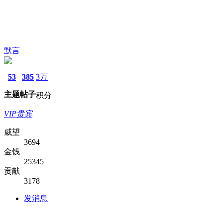
默言
53
385
3万
主题
帖子
积分
VIP贵宾
威望
3694
金钱
25345
贡献
3178
发消息