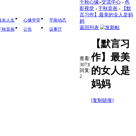
千秋心缘
»
交流中心
›
色
影视觉
›
千秋音画
›
【默
言习作】最美的女人是妈
姓名人生
心缘学堂
平南动态
妈
返回列表
千秋音画
公告
议事厅
【默言习
作】最美
查看:
3073
|
的女人是
回复:
2
妈妈
[复制链接]