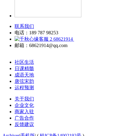
联系我们
电话：189 787 98253
68621914
邮箱：68621914@qq.com
社区生活
日课精髓
成语天地
唐弦宋韵
运程预测
关于我们
企业文化
商家入驻
广告合作
反馈建议
Archiver
|
手机版
|
(
桂ICP备14002192号
)