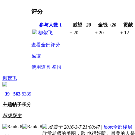
评分
参与人数
1
威望
+20
金钱
+20
贡献
柳絮飞
+ 20
+ 20
+ 12
查看全部评分
回复
使用道具
举报
柳絮飞
39
563
5339
主题
帖子
积分
超级版主
发表于 2016-3-7 21:00:47
|
显示全部楼层
欣赏老师的美图，歌 也很好听。最美的人