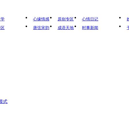
文学
心缘情感
原创专区
心情日记
专区
唐弦宋韵
成语天地
时事新闻
模式