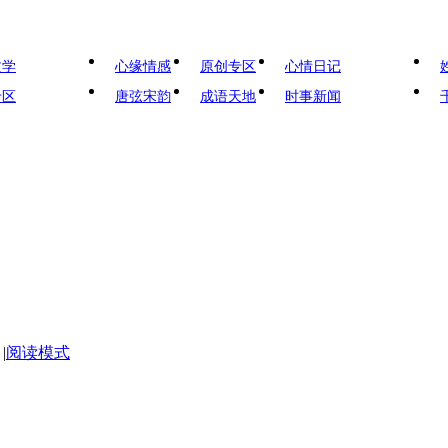
文学
心缘情感
原创专区
心情日记
专区
唐弦宋韵
成语天地
时事新闻
|
阅读模式