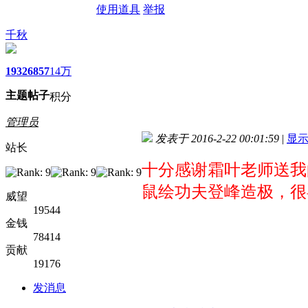
使用道具
举报
千秋
1932
6857
14万
主题
帖子
积分
管理员
发表于 2016-2-22 00:01:59
|
显
站长
十分感谢霜叶老师送我
鼠绘功夫登峰造极，很
威望
19544
金钱
78414
贡献
19176
发消息