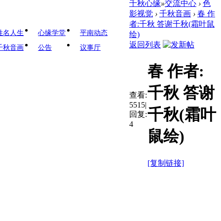
千秋心缘
»
交流中心
›
色
影视觉
›
千秋音画
›
春 作
者:千秋 答谢千秋(霜叶鼠
姓名人生
心缘学堂
平南动态
绘)
返回列表
千秋音画
公告
议事厅
春 作者:
千秋 答谢
查看:
5515
|
千秋(霜叶
回复:
4
鼠绘)
[复制链接]