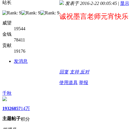
站长
发表于 2016-2-22 00:05:45
|
显
诚祝墨言老师元宵快乐
威望
19544
金钱
78411
贡献
19176
发消息
回复
支持
反对
使用道具
举报
千秋
1932
6857
14万
主题
帖子
积分