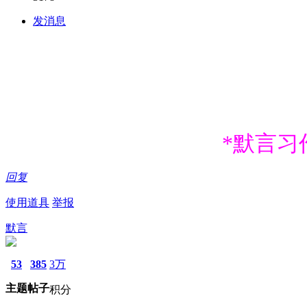
发消息
*默言习
回复
使用道具
举报
默言
53
385
3万
主题
帖子
积分