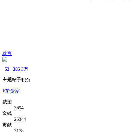
默言
53
385
3万
主题
帖子
积分
VIP贵宾
威望
3694
金钱
25344
贡献
3178