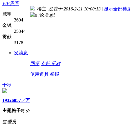
VIP贵宾
楼主
|
发表于 2016-2-21 10:00:13
|
显示全部楼
威望
3694
金钱
25344
贡献
3178
发消息
回复
支持
反对
使用道具
举报
千秋
1932
6857
14万
主题
帖子
积分
管理员