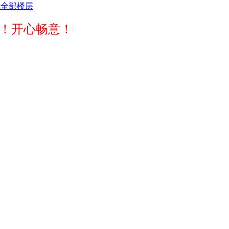
示全部楼层
！开心畅意！