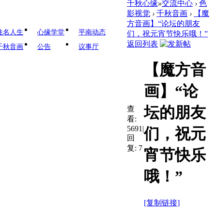
千秋心缘
»
交流中心
›
色
影视觉
›
千秋音画
›
【魔
方音画】“论坛的朋友
姓名人生
心缘学堂
平南动态
们，祝元宵节快乐哦！”
返回列表
千秋音画
公告
议事厅
【魔方音
画】“论
坛的朋友
查
看:
5691
|
们，祝元
回
复:
7
宵节快乐
哦！”
[复制链接]