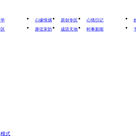
文学
心缘情感
原创专区
心情日记
专区
唐弦宋韵
成语天地
时事新闻
读模式