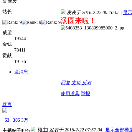
管理员
站长
发表于 2016-2-22 00:10:05
|
显
汤圆来啦！
威望
19544
金钱
78411
贡献
19176
发消息
回复
支持
反对
使用道具
举报
默言
53
385
3万
楼主
|
发表于 2016-2-22 07:57:04
|
显示全部楼
主题
帖子
积分