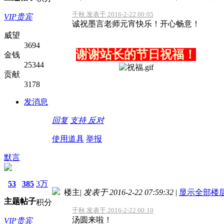
千秋 发表于 2016-2-22 00:05
VIP贵宾
诚祝墨言老师元宵快乐！开心畅意！
威望
3694
谢谢站长的节日祝福！
金钱
25344
贡献
3178
发消息
回复
支持
反对
使用道具
举报
默言
53
385
3万
楼主
|
发表于 2016-2-22 07:59:32
|
显示全部楼
主题
帖子
积分
千秋 发表于 2016-2-22 00:10
汤圆来啦！
VIP贵宾