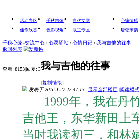
活动专区
千秋吉像
当代文学
心缘情感
佳作欣赏
色影视角
版主专区
唐弦宋韵
千秋心缘
»
交流中心
›
心灵驿站
›
心情日记
›
我与吉他的往事
返回列表
我与吉他的往事
查看:
8153
|
回复:
3
[复制链接]
发表于 2016-1-27 22:47:13
|
显示全部楼层
|
阅读模
1999年，我在
吉他王，东华新田上
当时我读初三，和林