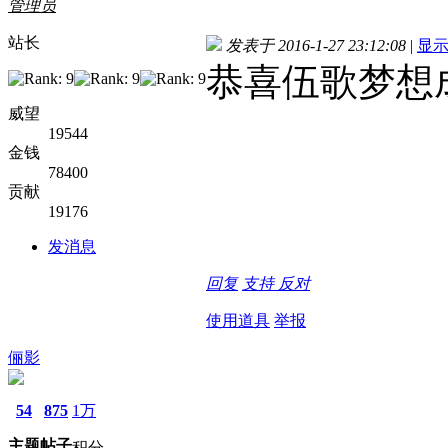
管理员
站长
发表于 2016-1-27 23:12:08
|
显
恭喜伍歌梦想
威望
19544
金钱
78400
贡献
19176
发消息
回复
支持
反对
使用道具
举报
俪影
54
875
1万
主题
帖子
积分