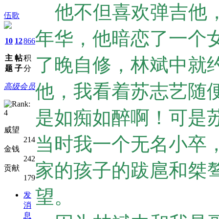
他不但喜欢弹吉他，
伍歌
年华，他暗恋了一个
10
12
866
主
帖
积
了晚自修，林斌中就
题
子
分
他，我看着苏志艺随
高级会员
是如痴如醉啊！可是
威望
当时我一个无名小卒
214
金钱
242
家的孩子的跋扈和桀
贡献
179
望。
发
消
息