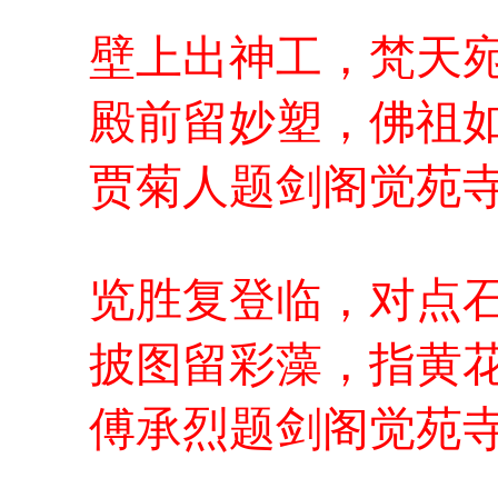
壁上出神工，梵天
殿前留妙塑，佛祖
贾菊人题剑阁觉苑
览胜复登临，对点
披图留彩藻，指黄
傅承烈题剑阁觉苑