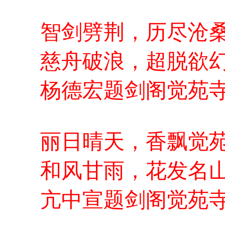
智剑劈荆，历尽沧
慈舟破浪，超脱欲
杨德宏题剑阁觉苑
丽日晴天，香飘觉
和风甘雨，花发名
亢中宣题剑阁觉苑