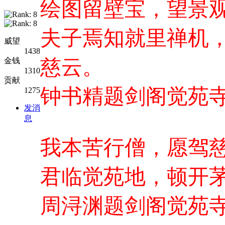
绘图留壁宝，望景
夫子焉知就里禅机
威望
1438
慈云。
金钱
1310
贡献
钟书精题剑阁觉苑
1275
发消
息
我本苦行僧，愿驾
君临觉苑地，顿开
周浔渊题剑阁觉苑