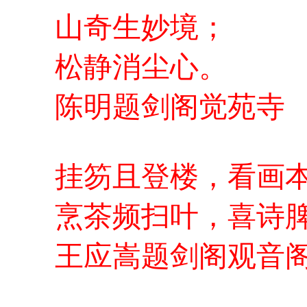
山奇生妙境；
松静消尘心。
陈明题剑阁觉苑寺
挂笏且登楼，看画
烹茶频扫叶，喜诗
王应嵩题剑阁观音