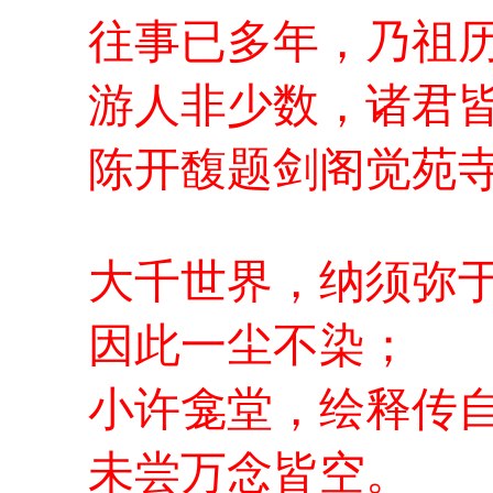
往事已多年，乃祖
游人非少数，诸君
陈开馥题剑阁觉苑
大千世界，纳须弥
因此一尘不染；
小许龛堂，绘释传
未尝万念皆空。