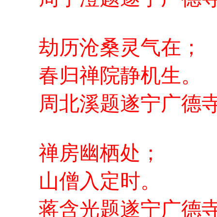
劫历沧桑灵气在；
春归禅院静机生。
周北溪题遂宁广德
禅房幽栖处；
山僧入定时。
蒋含光题遂宁广德