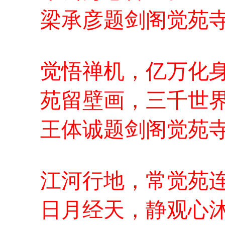
梁承彦题剑阁觉苑
觉悟禅机，亿万化
苑留壁画，三千世
王体诚题剑阁觉苑
江河行地，常觉苑
日月经天，静观心