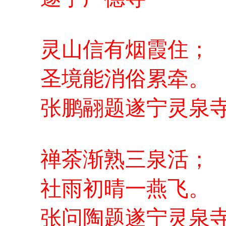
灵山信有烟霞住；
圣境能消俗累牵。
张鹏翮题遂宁灵泉
禅茶渐熟三泉活；
社雨初晴一燕飞。
张问陶题遂宁灵泉