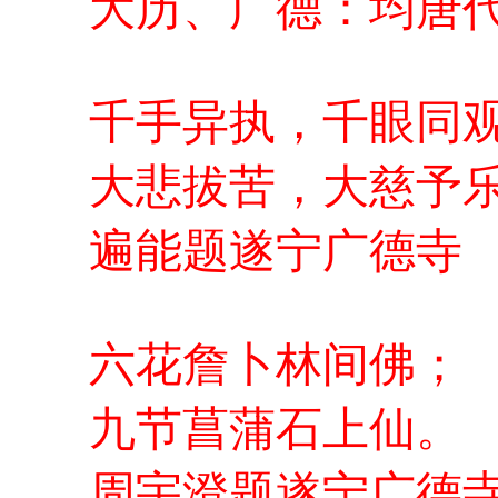
大历、广德：均唐
千手异执，千眼同
大悲拔苦，大慈予
遍能题遂宁广德寺
六花詹卜林间佛；
九节菖蒲石上仙。
周宇澄题遂宁广德