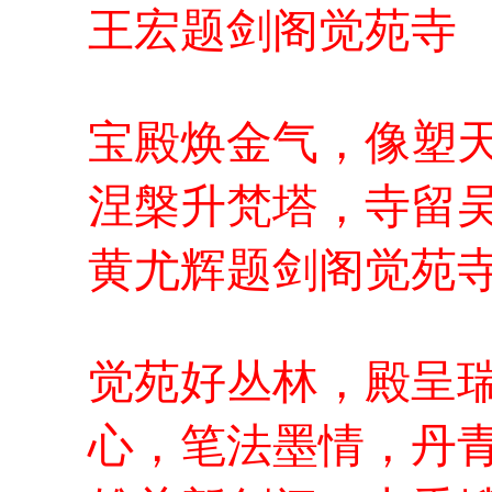
王宏题剑阁觉苑寺
宝殿焕金气，像塑
涅槃升梵塔，寺留
黄尤辉题剑阁觉苑
觉苑好丛林，殿呈
心，笔法墨情，丹