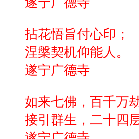
遂宁广德寺
拈花悟旨付心印；
涅槃契机仰能人。
遂宁广德寺
如来七佛，百千万
接引群生，二十四
遂宁广德寺