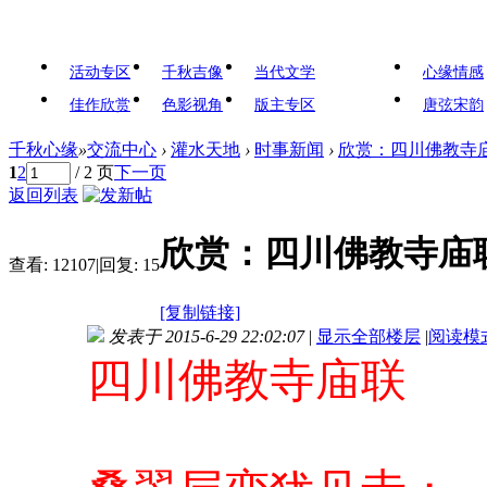
活动专区
千秋吉像
当代文学
心缘情感
佳作欣赏
色影视角
版主专区
唐弦宋韵
千秋心缘
»
交流中心
›
灌水天地
›
时事新闻
›
欣赏：四川佛教寺
1
2
/ 2 页
下一页
返回列表
欣赏：四川佛教寺庙
查看:
12107
|
回复:
15
[复制链接]
发表于 2015-6-29 22:02:07
|
显示全部楼层
|
阅读模
四川佛教寺庙联