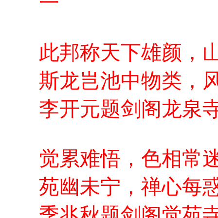
一
此邦称天下雄颜，
斯龙岂池中物类，
李开元题剑阁龙泉
觉累难悟，色相常
苑幽未宁，禅心每
季兆秋题剑阁觉苑