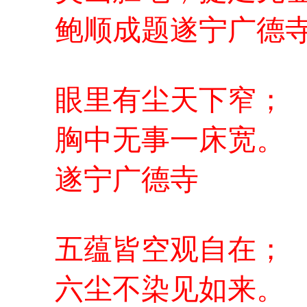
鲍顺成题遂宁广德
眼里有尘天下窄；
胸中无事一床宽。
遂宁广德寺
五蕴皆空观自在；
六尘不染见如来。