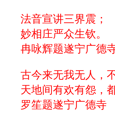
法音宣讲三界震；
妙相庄严众生钦。
冉咏辉题遂宁广德
古今来无我无人，
天地间有欢有怨，
罗笙题遂宁广德寺