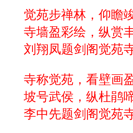
觉苑步禅林，仰瞻
寺墙盈彩绘，纵赏
刘翔凤题剑阁觉苑
寺称觉苑，看壁画
坡号武侯，纵杜鹃
李中先题剑阁觉苑