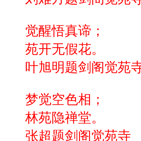
觉醒悟真谛；
苑开无假花。
叶旭明题剑阁觉苑
梦觉空色相；
林苑隐禅堂。
张超题剑阁觉苑寺