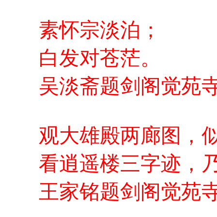
素怀宗淡泊；
白发对苍茫。
吴淡斋题剑阁觉苑
观大雄殿两廊图，
看逍遥楼三字迹，
王家铭题剑阁觉苑