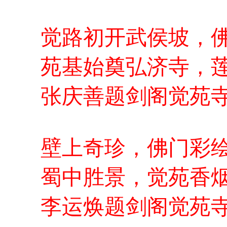
觉路初开武侯坡，
苑基始奠弘济寺，
张庆善题剑阁觉苑
壁上奇珍，佛门彩
蜀中胜景，觉苑香
李运焕题剑阁觉苑