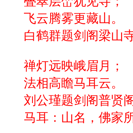
叠翠层峦犹见寺；
飞云腾雾更藏山。
白鹤群题剑阁梁山
禅灯远映峨眉月；
法相高瞻马耳云。
刘公瑾题剑阁普
马耳：山名，佛家