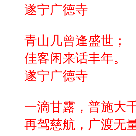
遂宁广德寺
青山几曾逢盛世；
佳客闲来话丰年。
遂宁广德寺
一滴甘露，普施大
再驾慈航，广渡无