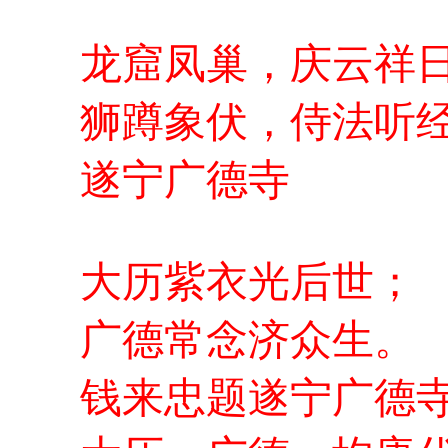
龙窟凤巢，庆云祥
狮蹲象伏，侍法听
遂宁广德寺
大历紫衣光后世；
广德常念济众生。
钱来忠题遂宁广