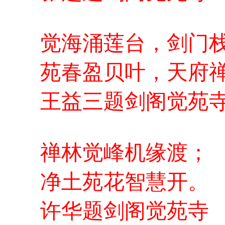
觉海涌莲台，剑门
苑春盈贝叶，天府
王益三题剑阁觉苑
禅林觉峰机缘渡；
净土苑花智慧开。
许华题剑阁觉苑寺