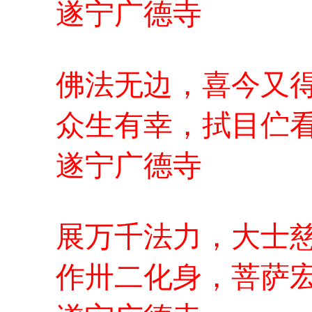
遂宁广德寺
佛法无边，喜今又
众生有幸，拭目伫
遂宁广德寺
展万千法力，大士
作卅二化身，菩萨