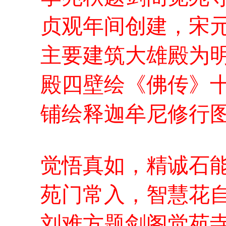
贞观年间创建，宋
主要建筑大雄殿为
殿四壁绘《佛传》
铺绘释迦牟尼修行
觉悟真如，精诚石
苑门常入，智慧花
刘难方题剑阁觉苑