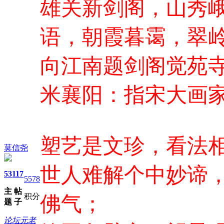
雄关新剑阁，山秀
语，朝霞暮霭，翠
向江南题剑阁觉
米襄阳：指宋大画
塑艺是文珍，看法
莫信尧
世人难解个中妙谛
53
117
5578
主
帖
积分
佛气；
题
子
论坛元老