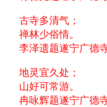
古寺多清气；
禅林少俗情。
李泽遗题遂宁广德
地灵宜久处；
山好可常游。
冉咏辉题遂宁广德