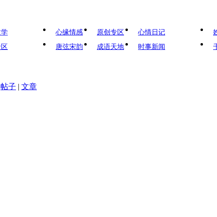
文学
心缘情感
原创专区
心情日记
专区
唐弦宋韵
成语天地
时事新闻
帖子
|
文章