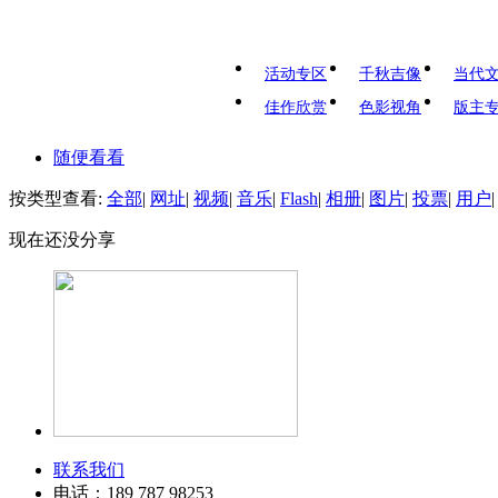
活动专区
千秋吉像
当代
佳作欣赏
色影视角
版主
随便看看
按类型查看:
全部
|
网址
|
视频
|
音乐
|
Flash
|
相册
|
图片
|
投票
|
用户
|
现在还没分享
联系我们
电话：189 787 98253