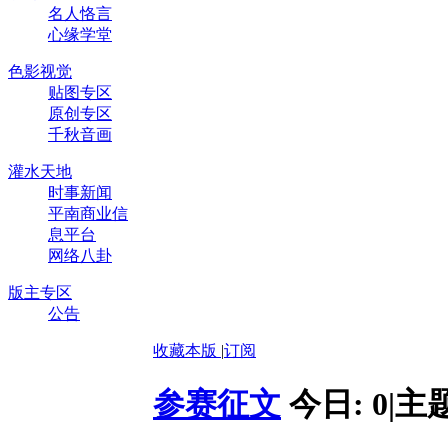
名人恪言
心缘学堂
色影视觉
贴图专区
原创专区
千秋音画
灌水天地
时事新闻
平南商业信
息平台
网络八卦
版主专区
公告
收藏本版
|
订阅
参赛征文
今日:
0
|
主