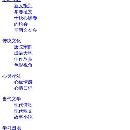
新人报到
参赛征文
千秋心缘春
的约会
平南文友会
传统文化
唐弦宋韵
成语天地
佳作欣赏
色影视角
心灵驿站
心缘情感
心情日记
当代文学
现代诗歌
现代散文
故事小说
学习园地