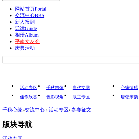
网站首页
Portal
交流中心
BBS
新人报到
导读
Guide
相册
Album
平南文友会
庆典活动
活动专区
千秋吉像
当代文学
心缘情感
佳作欣赏
色影视角
版主专区
唐弦宋韵
千秋心缘
»
交流中心
›
活动专区
›
参赛征文
版块导航
活动专区