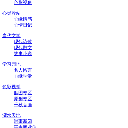
色影视角
心灵驿站
心缘情感
心情日记
当代文学
现代诗歌
现代散文
故事小说
学习园地
名人恪言
心缘学堂
色影视觉
贴图专区
原创专区
千秋音画
灌水天地
时事新闻
平南商业信