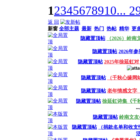
1
2
3
4
5
6
7
8
9
10
... 2
返 回
新窗
全部主题
最新
热门
热帖
精华
更
隐藏置顶帖
（2026）岭
隐藏置顶帖
2026年
隐藏置顶帖
2025年徐延
隐藏置顶帖
（千秋心缘网
隐藏置顶帖
老年情感文字
隐藏置顶帖
徐延虹诗集《千
...
隐藏置顶帖
岭南文友
隐藏置顶帖
（捐款名单和收支