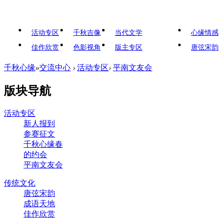
活动专区
千秋吉像
当代文学
心缘情感
佳作欣赏
色影视角
版主专区
唐弦宋韵
千秋心缘
»
交流中心
›
活动专区
›
平南文友会
版块导航
活动专区
新人报到
参赛征文
千秋心缘春
的约会
平南文友会
传统文化
唐弦宋韵
成语天地
佳作欣赏