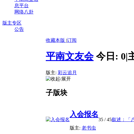
息平台
网络八卦
版主专区
公告
收藏本版
|
订阅
平南文友会
今日:
0
|
版主:
彩云追月
子版块
入会报名
35
/ 45
叙述：「八
版主:
老书虫