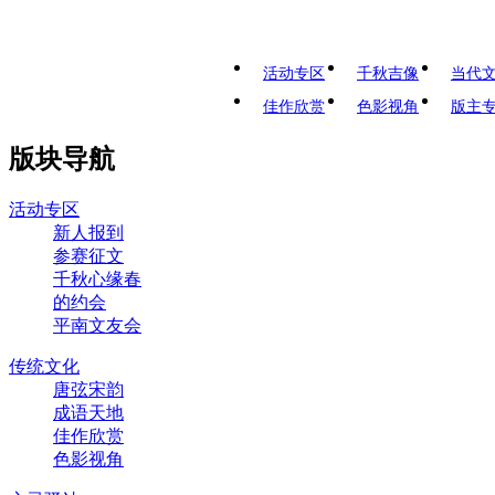
活动专区
千秋吉像
当代
佳作欣赏
色影视角
版主
版块导航
活动专区
新人报到
参赛征文
千秋心缘春
的约会
平南文友会
传统文化
唐弦宋韵
成语天地
佳作欣赏
色影视角