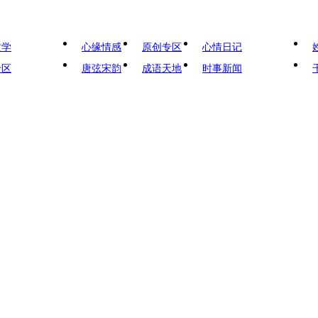
文学
心缘情感
原创专区
心情日记
专区
唐弦宋韵
成语天地
时事新闻