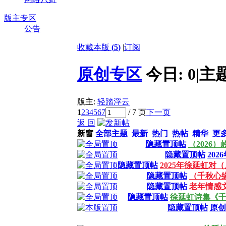
版主专区
公告
收藏本版
(
5
)
|
订阅
原创专区
今日:
0
|
主
版主:
轻踏浮云
1
2
3
4
5
6
7
/ 7 页
下一页
返 回
新窗
全部主题
最新
热门
热帖
精华
更
隐藏置顶帖
（2026
隐藏置顶帖
20
隐藏置顶帖
2025年徐延虹对
隐藏置顶帖
（千秋心
隐藏置顶帖
老年情感
隐藏置顶帖
徐延虹诗集《
隐藏置顶帖
原创