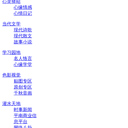
心灵驿站
心缘情感
心情日记
当代文学
现代诗歌
现代散文
故事小说
学习园地
名人恪言
心缘学堂
色影视觉
贴图专区
原创专区
千秋音画
灌水天地
时事新闻
平南商业信
息平台
网络八卦