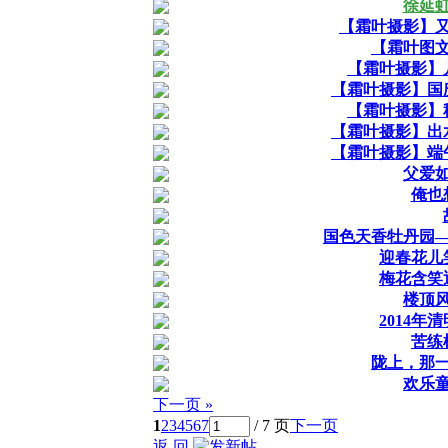
徐延虹
【霜叶摄影】
【霜叶图
【霜叶摄影】
【霜叶摄影】国
【霜叶摄影】
【霜叶摄影】出
【霜叶摄影】端
父爱
俺也
国色天香牡丹园
迎春花儿
梅花含笑
楼顶
2014年
苦练
陇上，那
欢乐
下一页 »
1
2
3
4
5
6
7
/ 7 页
下一页
返 回