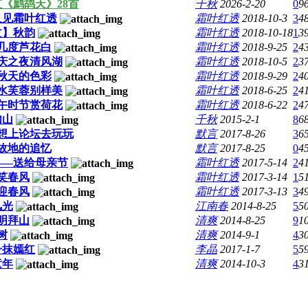
《鹧鸪天》28首
千秋
2026-2-20
0
9
又见霜叶红透
霜叶红透
2018-10-3
3
4
文】秋韵
霜叶红透
2018-10-18
1
3
几度芦花白
霜叶红透
2018-9-25
2
4
庆之夜清风湖
霜叶红透
2018-10-5
2
3
秋天的色彩
霜叶红透
2018-9-29
2
4
水芙蓉别样美
霜叶红透
2018-6-25
2
4
午时节赏荷花
霜叶红透
2018-6-22
2
4
如山
千秋
2015-2-1
8
6
想上论坛去玩玩
默言
2017-8-26
3
6
故地的追忆
默言
2017-8-25
0
4
——送给母亲节
霜叶红透
2017-5-14
2
4
笑春风
霜叶红透
2017-3-14
1
5
迎春风
霜叶红透
2017-3-13
3
4
风光
江南春
2014-8-25
5
5
清明拜山
清爽
2014-8-25
9
1
树
清爽
2014-9-1
4
3
一抹嫣红
李晶
2017-1-7
5
5
童年
清爽
2014-10-3
4
3