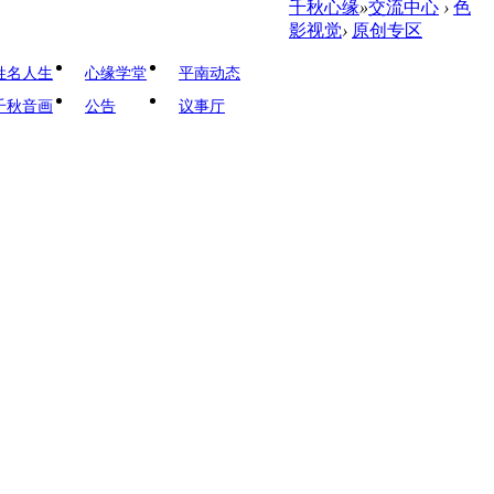
千秋心缘
»
交流中心
›
色
影视觉
›
原创专区
姓名人生
心缘学堂
平南动态
千秋音画
公告
议事厅