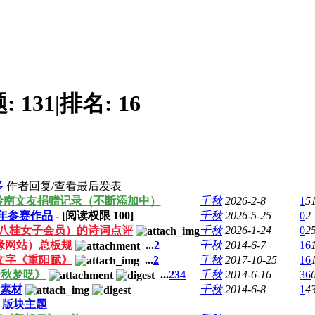
题:
131
|
排名:
16
多
作者
回复/查看
最后发表
）岭南文友捐赠记录（不断添加中）
千秋
2026-2-8
1
5
26年参赛作品
- [阅读权限
100
]
千秋
2026-5-25
0
2
（八桂女子会员）的诗词点评
千秋
2026-1-24
0
2
缘网站）总板规
...
2
千秋
2014-6-7
16
文字《重阳赋》
...
2
千秋
2017-10-25
16
千秋梦呓》
...
2
3
4
千秋
2014-6-16
36
素材
千秋
2014-6-8
1
4
版块主题