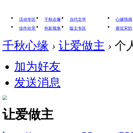
活动专区
千秋吉像
当代文学
心缘情感
佳作欣赏
色影视角
版主专区
唐弦宋韵
千秋心缘
›
让爱做主
›
个
加为好友
发送消息
让爱做主