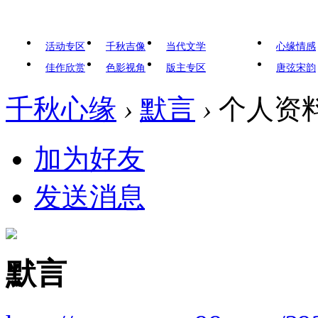
活动专区
千秋吉像
当代文学
心缘情感
佳作欣赏
色影视角
版主专区
唐弦宋韵
千秋心缘
›
默言
›
个人资
加为好友
发送消息
默言