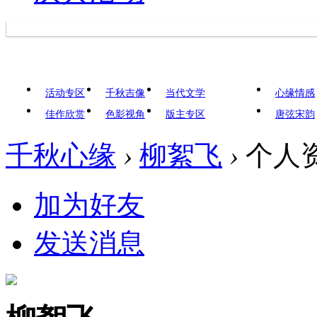
活动专区
千秋吉像
当代文学
心缘情感
佳作欣赏
色影视角
版主专区
唐弦宋韵
千秋心缘
›
柳絮飞
›
个人
加为好友
发送消息