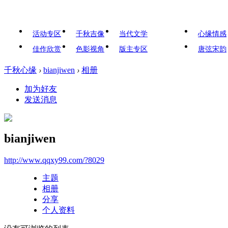
活动专区
千秋吉像
当代文学
心缘情感
佳作欣赏
色影视角
版主专区
唐弦宋韵
千秋心缘
›
bianjiwen
›
相册
加为好友
发送消息
bianjiwen
http://www.qqxy99.com/?8029
主题
相册
分享
个人资料