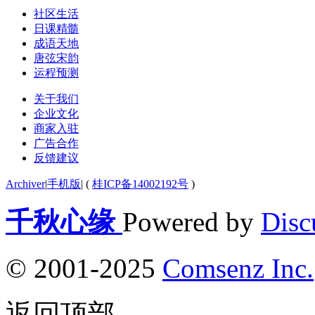
社区生活
日课精髓
成语天地
唐弦宋韵
运程预测
关于我们
企业文化
商家入驻
广告合作
反馈建议
Archiver
|
手机版
|
(
桂ICP备14002192号
)
千秋心缘
Powered by
Disc
© 2001-2025
Comsenz Inc.
返回顶部