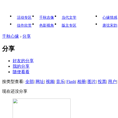
活动专区
千秋吉像
当代文学
心缘情感
佳作欣赏
色影视角
版主专区
唐弦宋韵
千秋心缘
›
分享
分享
好友的分享
我的分享
随便看看
按类型查看:
全部
|
网址
|
视频
|
音乐
|
Flash
|
相册
|
图片
|
投票
|
用户
|
现在还没分享