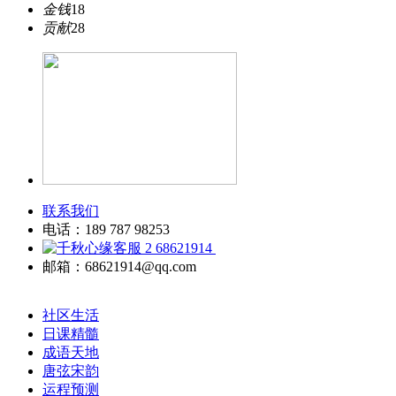
金钱
18
贡献
28
联系我们
电话：189 787 98253
68621914
邮箱：68621914@qq.com
社区生活
日课精髓
成语天地
唐弦宋韵
运程预测