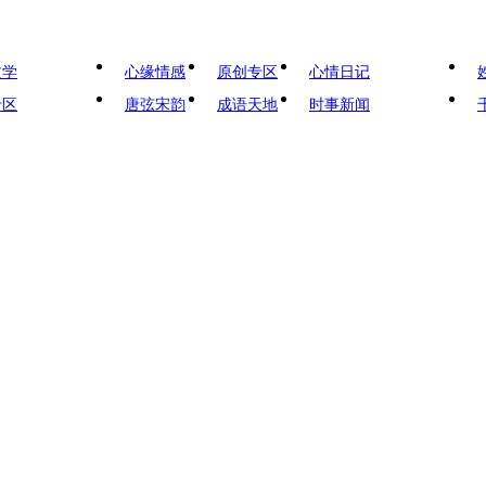
文学
心缘情感
原创专区
心情日记
专区
唐弦宋韵
成语天地
时事新闻