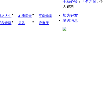
千秋心缘
›
旦夕之间
›
个
人资料
加为好友
姓名人生
心缘学堂
平南动态
发送消息
千秋音画
公告
议事厅