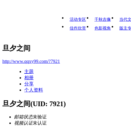
活动专区
千秋吉像
当代
佳作欣赏
色影视角
版主
旦夕之间
http://www.qqxy99.com/?7921
主题
相册
分享
个人资料
旦夕之间
(UID: 7921)
邮箱状态
未验证
视频认证
未认证