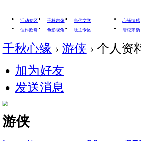
活动专区
千秋吉像
当代文学
心缘情感
佳作欣赏
色影视角
版主专区
唐弦宋韵
千秋心缘
›
游侠
›
个人资
加为好友
发送消息
游侠