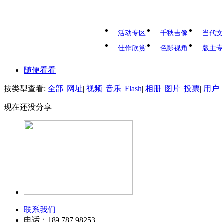
活动专区
千秋吉像
当代
佳作欣赏
色影视角
版主
随便看看
按类型查看:
全部
|
网址
|
视频
|
音乐
|
Flash
|
相册
|
图片
|
投票
|
用户
|
现在还没分享
联系我们
电话：189 787 98253