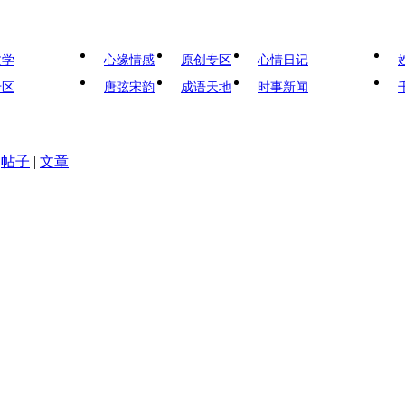
文学
心缘情感
原创专区
心情日记
专区
唐弦宋韵
成语天地
时事新闻
帖子
|
文章